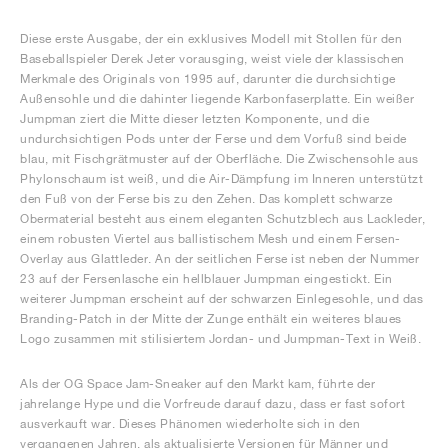
Diese erste Ausgabe, der ein exklusives Modell mit Stollen für den
Baseballspieler Derek Jeter vorausging, weist viele der klassischen
Merkmale des Originals von 1995 auf, darunter die durchsichtige
Außensohle und die dahinter liegende Karbonfaserplatte. Ein weißer
Jumpman ziert die Mitte dieser letzten Komponente, und die
undurchsichtigen Pods unter der Ferse und dem Vorfuß sind beide
blau, mit Fischgrätmuster auf der Oberfläche. Die Zwischensohle aus
Phylonschaum ist weiß, und die Air-Dämpfung im Inneren unterstützt
den Fuß von der Ferse bis zu den Zehen. Das komplett schwarze
Obermaterial besteht aus einem eleganten Schutzblech aus Lackleder,
einem robusten Viertel aus ballistischem Mesh und einem Fersen-
Overlay aus Glattleder. An der seitlichen Ferse ist neben der Nummer
23 auf der Fersenlasche ein hellblauer Jumpman eingestickt. Ein
weiterer Jumpman erscheint auf der schwarzen Einlegesohle, und das
Branding-Patch in der Mitte der Zunge enthält ein weiteres blaues
Logo zusammen mit stilisiertem Jordan- und Jumpman-Text in Weiß.
Als der OG Space Jam-Sneaker auf den Markt kam, führte der
jahrelange Hype und die Vorfreude darauf dazu, dass er fast sofort
ausverkauft war. Dieses Phänomen wiederholte sich in den
vergangenen Jahren, als aktualisierte Versionen für Männer und