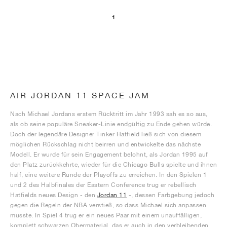
1
AIR JORDAN 11 SPACE JAM
Nach Michael Jordans erstem Rücktritt im Jahr 1993 sah es so aus,
als ob seine populäre Sneaker-Linie endgültig zu Ende gehen würde.
Doch der legendäre Designer Tinker Hatfield ließ sich von diesem
möglichen Rückschlag nicht beirren und entwickelte das nächste
Modell. Er wurde für sein Engagement belohnt, als Jordan 1995 auf
den Platz zurückkehrte, wieder für die Chicago Bulls spielte und ihnen
half, eine weitere Runde der Playoffs zu erreichen. In den Spielen 1
und 2 des Halbfinales der Eastern Conference trug er rebellisch
Hatfields neues Design - den
Jordan 11
-, dessen Farbgebung jedoch
gegen die Regeln der NBA verstieß, so dass Michael sich anpassen
musste. In Spiel 4 trug er ein neues Paar mit einem unauffälligen,
komplett schwarzen Obermaterial, das er auch in den verbleibenden