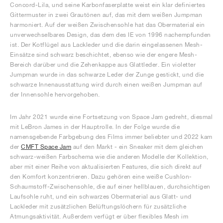
Concord-Lila, und seine Karbonfaserplatte weist ein klar definiertes
Gittermuster in zwei Grautönen auf, das mit dem weißen Jumpman
harmoniert. Auf der weißen Zwischensohle hat das Obermaterial ein
unverwechselbares Design, das dem des IE von 1996 nachempfunden
ist. Der Kotflügel aus Lackleder und die darin eingelassenen Mesh-
Einsätze sind schwarz beschichtet, ebenso wie der engere Mesh-
Bereich darüber und die Zehenkappe aus Glattleder. Ein violetter
Jumpman wurde in das schwarze Leder der Zunge gestickt, und die
schwarze Innenausstattung wird durch einen weißen Jumpman auf
der Innensohle hervorgehoben.
Im Jahr 2021 wurde eine Fortsetzung von Space Jam gedreht, diesmal
mit LeBron James in der Hauptrolle. In der Folge wurde die
namensgebende Farbgebung des Films immer beliebter und 2022 kam
der
CMFT Space Jam
auf den Markt - ein Sneaker mit dem gleichen
schwarz-weißen Farbschema wie die anderen Modelle der Kollektion,
aber mit einer Reihe von aktualisierten Features, die sich direkt auf
den Komfort konzentrieren. Dazu gehören eine weiße Cushlon-
Schaumstoff-Zwischensohle, die auf einer hellblauen, durchsichtigen
Laufsohle ruht, und ein schwarzes Obermaterial aus Glatt- und
Lackleder mit zusätzlichen Belüftungslöchern für zusätzliche
Atmungsaktivität. Außerdem verfügt er über flexibles Mesh im