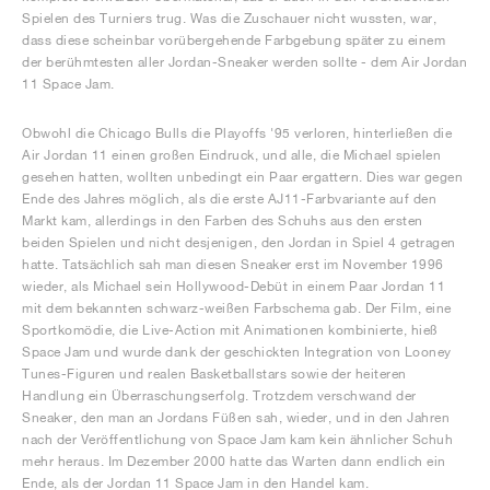
Spielen des Turniers trug. Was die Zuschauer nicht wussten, war,
dass diese scheinbar vorübergehende Farbgebung später zu einem
der berühmtesten aller Jordan-Sneaker werden sollte - dem Air Jordan
11 Space Jam.
Obwohl die Chicago Bulls die Playoffs '95 verloren, hinterließen die
Air Jordan 11 einen großen Eindruck, und alle, die Michael spielen
gesehen hatten, wollten unbedingt ein Paar ergattern. Dies war gegen
Ende des Jahres möglich, als die erste AJ11-Farbvariante auf den
Markt kam, allerdings in den Farben des Schuhs aus den ersten
beiden Spielen und nicht desjenigen, den Jordan in Spiel 4 getragen
hatte. Tatsächlich sah man diesen Sneaker erst im November 1996
wieder, als Michael sein Hollywood-Debüt in einem Paar Jordan 11
mit dem bekannten schwarz-weißen Farbschema gab. Der Film, eine
Sportkomödie, die Live-Action mit Animationen kombinierte, hieß
Space Jam und wurde dank der geschickten Integration von Looney
Tunes-Figuren und realen Basketballstars sowie der heiteren
Handlung ein Überraschungserfolg. Trotzdem verschwand der
Sneaker, den man an Jordans Füßen sah, wieder, und in den Jahren
nach der Veröffentlichung von Space Jam kam kein ähnlicher Schuh
mehr heraus. Im Dezember 2000 hatte das Warten dann endlich ein
Ende, als der Jordan 11 Space Jam in den Handel kam.