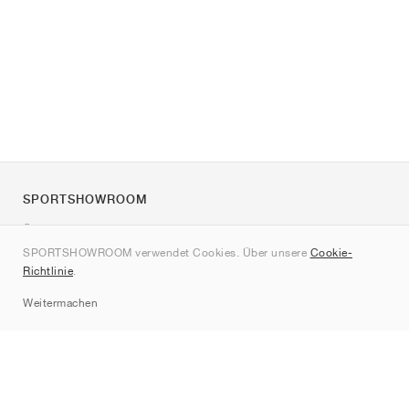
SPORTSHOWROOM
Über uns
SPORTSHOWROOM verwendet Cookies. Über unsere
Cookie-
Kontakt
Richtlinie
.
Sitemap
Weitermachen
Marken
Nike
Jordan