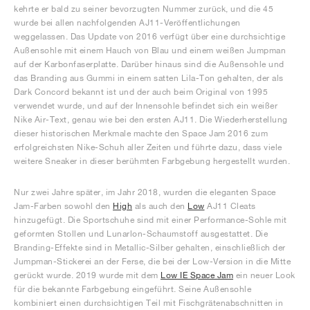
kehrte er bald zu seiner bevorzugten Nummer zurück, und die 45
wurde bei allen nachfolgenden AJ11-Veröffentlichungen
weggelassen. Das Update von 2016 verfügt über eine durchsichtige
Außensohle mit einem Hauch von Blau und einem weißen Jumpman
auf der Karbonfaserplatte. Darüber hinaus sind die Außensohle und
das Branding aus Gummi in einem satten Lila-Ton gehalten, der als
Dark Concord bekannt ist und der auch beim Original von 1995
verwendet wurde, und auf der Innensohle befindet sich ein weißer
Nike Air-Text, genau wie bei den ersten AJ11. Die Wiederherstellung
dieser historischen Merkmale machte den Space Jam 2016 zum
erfolgreichsten Nike-Schuh aller Zeiten und führte dazu, dass viele
weitere Sneaker in dieser berühmten Farbgebung hergestellt wurden.
Nur zwei Jahre später, im Jahr 2018, wurden die eleganten Space
Jam-Farben sowohl den
High
als auch den
Low
AJ11 Cleats
hinzugefügt. Die Sportschuhe sind mit einer Performance-Sohle mit
geformten Stollen und Lunarlon-Schaumstoff ausgestattet. Die
Branding-Effekte sind in Metallic-Silber gehalten, einschließlich der
Jumpman-Stickerei an der Ferse, die bei der Low-Version in die Mitte
gerückt wurde. 2019 wurde mit dem
Low IE Space Jam
ein neuer Look
für die bekannte Farbgebung eingeführt. Seine Außensohle
kombiniert einen durchsichtigen Teil mit Fischgrätenabschnitten in