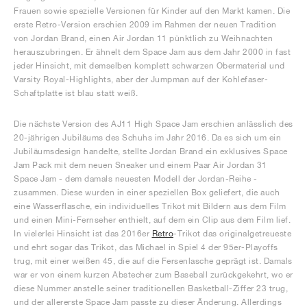
Frauen sowie spezielle Versionen für Kinder auf den Markt kamen. Die
erste Retro-Version erschien 2009 im Rahmen der neuen Tradition
von Jordan Brand, einen Air Jordan 11 pünktlich zu Weihnachten
herauszubringen. Er ähnelt dem Space Jam aus dem Jahr 2000 in fast
jeder Hinsicht, mit demselben komplett schwarzen Obermaterial und
Varsity Royal-Highlights, aber der Jumpman auf der Kohlefaser-
Schaftplatte ist blau statt weiß.
Die nächste Version des AJ11 High Space Jam erschien anlässlich des
20-jährigen Jubiläums des Schuhs im Jahr 2016. Da es sich um ein
Jubiläumsdesign handelte, stellte Jordan Brand ein exklusives Space
Jam Pack mit dem neuen Sneaker und einem Paar Air Jordan 31
Space Jam - dem damals neuesten Modell der Jordan-Reihe -
zusammen. Diese wurden in einer speziellen Box geliefert, die auch
eine Wasserflasche, ein individuelles Trikot mit Bildern aus dem Film
und einen Mini-Fernseher enthielt, auf dem ein Clip aus dem Film lief.
In vielerlei Hinsicht ist das 2016er
Retro
-Trikot das originalgetreueste
und ehrt sogar das Trikot, das Michael in Spiel 4 der 95er-Playoffs
trug, mit einer weißen 45, die auf die Fersenlasche geprägt ist. Damals
war er von einem kurzen Abstecher zum Baseball zurückgekehrt, wo er
diese Nummer anstelle seiner traditionellen Basketball-Ziffer 23 trug,
und der allererste Space Jam passte zu dieser Änderung. Allerdings