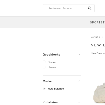
search-
btn
SPORTST
Schuhe
NEW 
New Balan
Geschlecht
Damen
Herren
Marke
New Balance
Kollektion