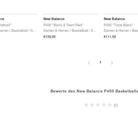
nce
New Balance
New Balance
afrost"
P400 "Black & Team Red"
P400 "Triple Black"
Damen & Herren / Basketball / Schuhe
Damen & Herren / Basketball / Schuhe
€139,99
€111,99
1
Bewerte den New Balance P400 Basketball
(0)