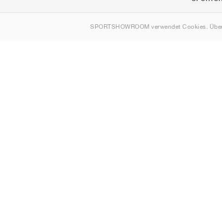
Über uns
SPORTSHOWROOM verwendet Cookies. Über
Kontakt
Sitemap
Deutschland