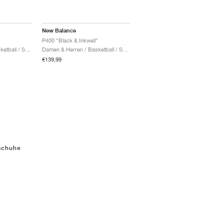
New Balance
P400 "Black & Inkwell"
Damen & Herren / Basketball / Schuhe
Damen & Herren / Basketball / Schuhe
€139,99
schuhe