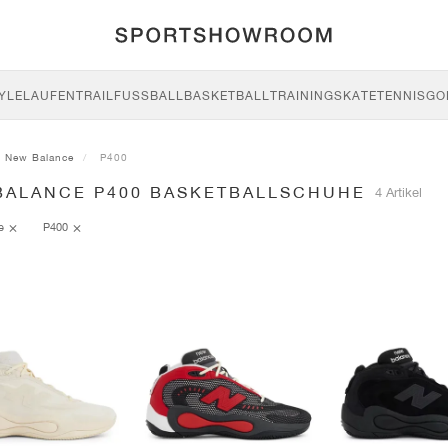
YLE
LAUFEN
TRAIL
FUSSBALL
BASKETBALL
TRAINING
SKATE
TENNIS
GO
New Balance
P400
BALANCE P400 BASKETBALLSCHUHE
4 Artikel
ce
P400