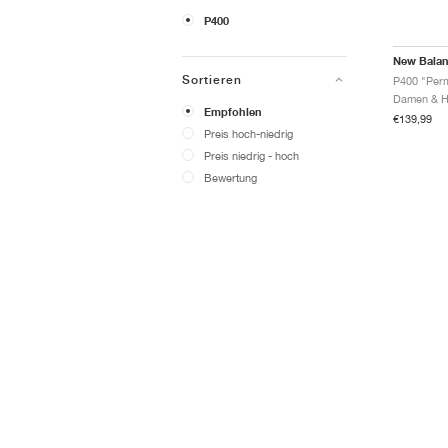
P400
New Bala
Sortieren
P400 "Perm
Empfohlen
€139,99
Preis hoch-niedrig
Preis niedrig - hoch
Bewertung