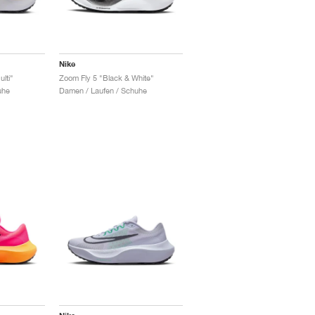
Nike
lti"
Zoom Fly 5 "Black & White"
uhe
Damen / Laufen / Schuhe