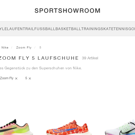
YLE
LAUFEN
TRAIL
FUSSBALL
BASKETBALL
TRAINING
SKATE
TENNIS
GO
Nike
Zoom Fly
5
 ZOOM FLY 5 LAUFSCHUHE
39 Artikel
tes Gegenstück zu den Superschuhen von Nike.
Zoom Fly
5