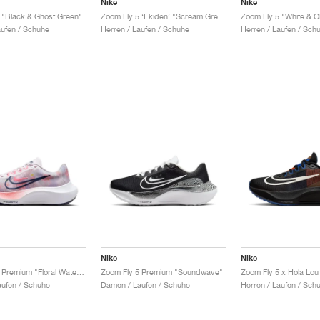
Nike
Nike
 "Black & Ghost Green"
Zoom Fly 5 ‘Ekiden’ "Scream Green"
Zoom Fly 5 "White & O
aufen / Schuhe
Herren / Laufen / Schuhe
Herren / Laufen / Sch
Nike
Nike
Zoom Fly 5 Premium "Floral Watercolor"
Zoom Fly 5 Premium "Soundwave"
Zoom Fly 5 x Hola Lou 
ufen / Schuhe
Damen / Laufen / Schuhe
Herren / Laufen / Sch