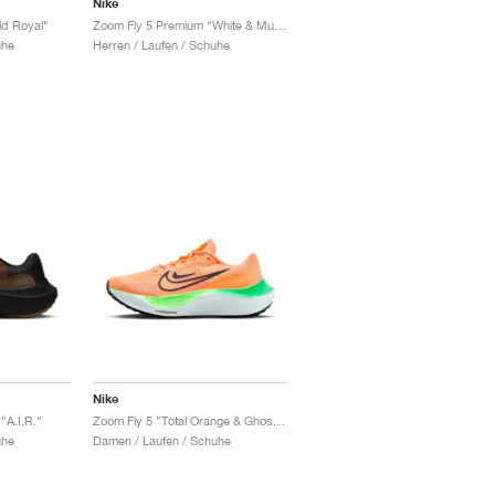
Nike
ld Royal"
Zoom Fly 5 Premium "White & Multi"
uhe
Herren / Laufen / Schuhe
Nike
"A.I.R."
Zoom Fly 5 "Total Orange & Ghost Green"
uhe
Damen / Laufen / Schuhe