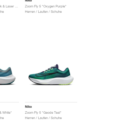
Nike
Zoom Fly 5 "Hyper Pink & Laser Orange"
Zoom Fly 5 "Oxygen Purple"
uhe
Herren / Laufen / Schuhe
Nike
& White"
Zoom Fly 5 "Geode Teal"
uhe
Herren / Laufen / Schuhe