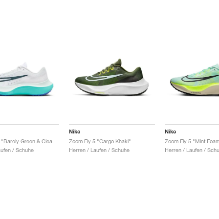
Nike
Nike
Zoom Fly 5 "Barely Green & Clear Jade"
Zoom Fly 5 "Cargo Khaki"
aufen / Schuhe
Herren / Laufen / Schuhe
Herren / Laufen / Sch