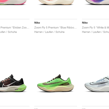
Nike
Nike
Zoom Fly 5 Premium "Ekiden Zoom Pack"
Zoom Fly 5 Premium "Blue Ribbon Sports"
Zoom Fly 5 "White & Mu
aufen / Schuhe
Herren / Laufen / Schuhe
Herren / Laufen / Sch