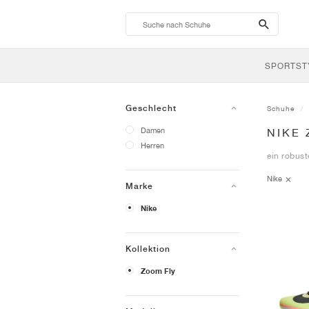
search-
btn
SPORTST
Geschlecht
Schuhe
Damen
NIKE
Herren
ein robus
Nike
Marke
Nike
Kollektion
Zoom Fly