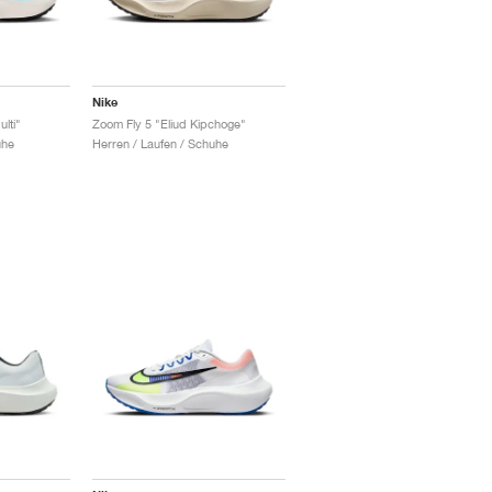
Nike
lti"
Zoom Fly 5 "Eliud Kipchoge"
uhe
Herren / Laufen / Schuhe