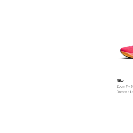
Nike
Damen / La