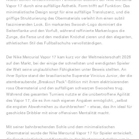
Vapor 17 durch eine auffällige Ästhetik. Form trifft auf Funktion: Das
minimalistische Design sorgt für eine auffällige Transluzenz, und die
griffige Strukturierung des Obermaterials verleiht ihm einen subtil
faszinierenden Look. Ein markantes Swoosh-Logo dominiert die
Seitenflanke und den Vorfuß, während raffinierte Markenlogos die
Zunge, die Ferse und den medialen Knöchel zieren und den eleganten,
athletischen Stil des Fußballschuhs vervollständigen.
Der Nike Mercurial Vapor 17 kam kurz vor der Weltmeisterschaft 2026
auf den Markt, bei der einige der schnellsten und wendigsten Spieler
der Welt seine unglaublichen Fähigkeiten unter Beweis stellten. An
ihrer Spitze stand der brasilianische Superstar Vinicius Junior, der die
atemberaubende „Breakout Pack“-Edition mit ihrem elektrisierenden
rosa Obermaterial und den auffälligen schwarzen Swooshes trug.
Während des gesamten Turniers nutzte er die unübertroffene Agilität
des Vapor 17, die es ihm nach eigenen Angaben ermöglicht, „selbst
die engsten Abwehrreihen zu durchbrechen“ – etwas, das ihn ideal für
geschickte Dribbler mit einer offensiven Mentalität macht.
Mit seiner bahnbrechenden Sohle und dem minimalistischen
Obermaterial wurde der Nike Mercurial Vapor 17 für Spieler entwickelt,