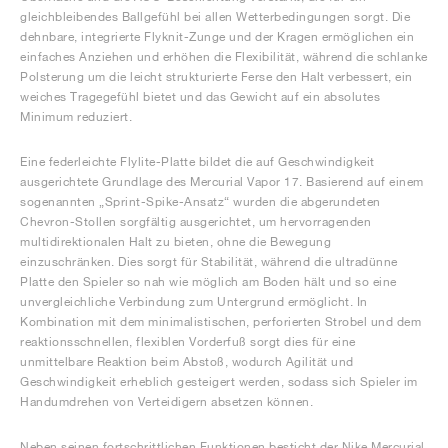
gleichbleibendes Ballgefühl bei allen Wetterbedingungen sorgt. Die
dehnbare, integrierte Flyknit-Zunge und der Kragen ermöglichen ein
einfaches Anziehen und erhöhen die Flexibilität, während die schlanke
Polsterung um die leicht strukturierte Ferse den Halt verbessert, ein
weiches Tragegefühl bietet und das Gewicht auf ein absolutes
Minimum reduziert.
Eine federleichte Flylite-Platte bildet die auf Geschwindigkeit
ausgerichtete Grundlage des Mercurial Vapor 17. Basierend auf einem
sogenannten „Sprint-Spike-Ansatz“ wurden die abgerundeten
Chevron-Stollen sorgfältig ausgerichtet, um hervorragenden
multidirektionalen Halt zu bieten, ohne die Bewegung
einzuschränken. Dies sorgt für Stabilität, während die ultradünne
Platte den Spieler so nah wie möglich am Boden hält und so eine
unvergleichliche Verbindung zum Untergrund ermöglicht. In
Kombination mit dem minimalistischen, perforierten Strobel und dem
reaktionsschnellen, flexiblen Vorderfuß sorgt dies für eine
unmittelbare Reaktion beim Abstoß, wodurch Agilität und
Geschwindigkeit erheblich gesteigert werden, sodass sich Spieler im
Handumdrehen von Verteidigern absetzen können.
Neben seinen fortschrittlichen Funktionen besticht der Nike Mercurial