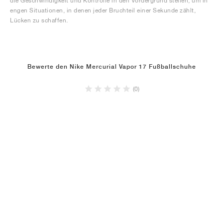
die Geschwindigkeit und Kontrolle in den Vordergrund stellen, um in
engen Situationen, in denen jeder Bruchteil einer Sekunde zählt,
Lücken zu schaffen.
Bewerte den Nike Mercurial Vapor 17 Fußballschuhe
(0)