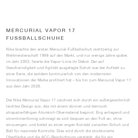
MERCURIAL VAPOR 17
FUSSBALLSCHUHE
Nike brachte den ersten Mercurial-Fußballschuh rechtzeitig zur
Weltmeisterschaft 1998 auf den Markt, und nur wenige Jahre später,
im Jahr 2002, feierte die Vapor-Linie ihr Debüt. Der auf
Geschwindigkeit und Agilität ausgelegte Schuh war der Auftakt zu
einer Serie, die seitdem kontinuierlich von den modernsten
Innovationen der Marke profitiert hat – bis hin zum Mercurial Vapor 17
aus dem Jahr 2026.
Der Nike Mercurial Vapor 17 zeichnet sich durch ein außergewöhnlich
leichtes Design aus, das mit einem dünnen und dennoch
strapazierfähigen Atomknit-Obermaterial beginnt. Eng anliegend und
stromlinienförmig schmiegt es sich bequem an den Fuß an, ohne
einzuengen, und bietet so einen engen Kontakt zwischen Schuh und
Ball für maximale Kontrolle. Dies wird durch die strukturierte
Oberfläche und die ACC-Beschichtung verstärkt, die für ein