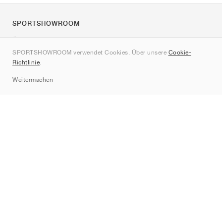
SPORTSHOWROOM
Über uns
SPORTSHOWROOM verwendet Cookies. Über unsere
Cookie-
Kontakt
Richtlinie
.
Sitemap
Weitermachen
Marken
Nike
Jordan
adidas
New Balance
ASICS
PUMA
Converse
Vans