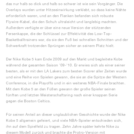
das nur halb so dick und halb so schwer ist wie sein Vorgänger. Die
Overlays wurden unter Hitzeeinwirkung verklebt, so dass keine Nähte
erforderlich waren, und an den Flanken befanden sich robuste
Flywire-Kabel, die den Schuh ultraleicht und langlebig machten.
Außerdem verfügte er über eine neue Version der stützenden
Fersenkappe, die der Schlüssel zur Effektivität des Low-Top-
Basketballtrainers war, da sie den Fuß bei schnellen Schnitten und der
Schwerkraft trotzenden Sprüngen sicher an seinem Platz hielt.
Der Nike Kobe 5 kam Ende 2009 auf den Markt und begleitete Kobe
während der gesamten Saison '09-'10. Er erwies sich als einer seiner
besten, als er mit den LA Lakers zum besten Scorer aller Zeiten wurde
und eine Reihe von Spielen gewann, die sie an die Spitze der Western
Conference, in die Playoffs und in ein weiteres NBA-Finale brachten.
Mit dem Kobe 5 an den Füßen gewann der große Spieler seinen
fünften und letzten Meisterschaftsring nach einer knappen Serie
gegen die Boston Celtics.
Für seinen Anteil an dieser unglaublichen Geschichte wurde der Nike
Kobe 5 allgemein gefeiert, und viele NBA-Spieler entschieden sich,
ihn auf dem Spielfeld zu tragen. Zehn Jahre später kehrte Nike zu
diesem Modell zurück und brachte die Protro-Version mit