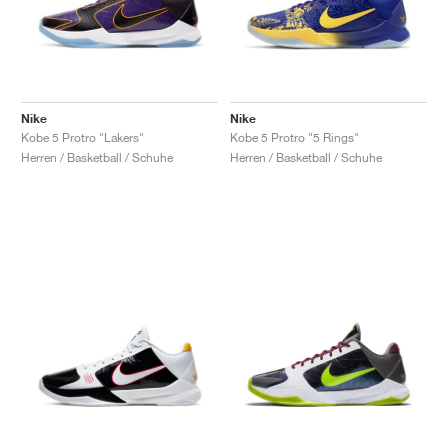
Nike
Nike
Kobe 5 Protro "Lakers"
Kobe 5 Protro "5 Rings"
Herren / Basketball / Schuhe
Herren / Basketball / Schuhe