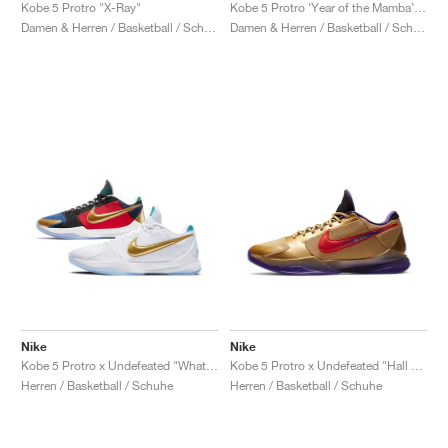
FIELD GENERAL
CRAZE
ADIRACER
MULE
471
GEL-CUMULUS 16
G.T. CUT
FORCE 58
TEKKIRA CUP
508
JORDAN
Kobe 5 Protro "X-Ray"
Kobe 5 Protro ‘Year of the Mamba’ "University Red"
Damen & Herren / Basketball / Schuhe
Damen & Herren / Basketball / Schuhe
KILLSHOT 2
MOTO 2K
ITALIA
LEGACY 312
ALLERDALE
G.T. FUTURE
PS8
ALOHA SUPER
600
TOTAL 90
PHENOMENA
FORUM
JUMPMAN JACK
2000
VERTEBRAE
808
AVA ROVER
1000
HAMBURG
204L
AIR MAX 95
933
MIND
860V2
AIR RIFT
Nike
Nike
Kobe 5 Protro x Undefeated "What If"
Kobe 5 Protro x Undefeated "Hall of Fame"
Herren / Basketball / Schuhe
Herren / Basketball / Schuhe