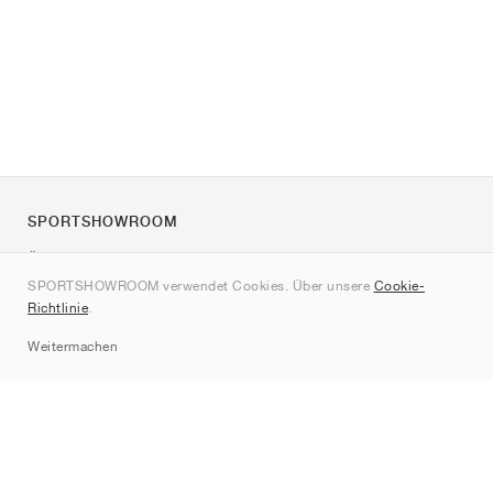
SPORTSHOWROOM
Über uns
SPORTSHOWROOM verwendet Cookies. Über unsere
Cookie-
Kontakt
Richtlinie
.
Sitemap
Weitermachen
Marken
Nike
Jordan
adidas