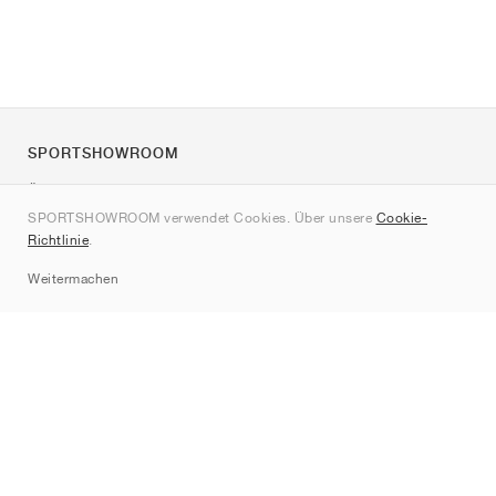
SPORTSHOWROOM
Über uns
SPORTSHOWROOM verwendet Cookies. Über unsere
Cookie-
Kontakt
Richtlinie
.
Sitemap
Weitermachen
Marken
Nike
Jordan
adidas
New Balance
ASICS