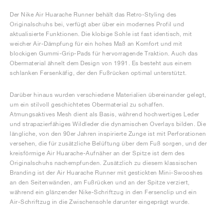
Der Nike Air Huarache Runner behält das Retro-Styling des
Originalschuhs bei, verfügt aber über ein modernes Profil und
aktualisierte Funktionen. Die klobige Sohle ist fast identisch, mit
weicher Air-Dämpfung für ein hohes Maß an Komfort und mit
blockigen Gummi-Grip-Pads für hervorragende Traktion. Auch das
Obermaterial ähnelt dem Design von 1991. Es besteht aus einem
schlanken Fersenkäfig, der den Fußrücken optimal unterstützt.
Darüber hinaus wurden verschiedene Materialien übereinander gelegt,
um ein stilvoll geschichtetes Obermaterial zu schaffen.
Atmungsaktives Mesh dient als Basis, während hochwertiges Leder
und strapazierfähiges Wildleder die dynamischen Overlays bilden. Die
längliche, von den 90er Jahren inspirierte Zunge ist mit Perforationen
versehen, die für zusätzliche Belüftung über dem Fuß sorgen, und der
kreisförmige Air Huarache-Aufnäher an der Spitze ist dem des
Originalschuhs nachempfunden. Zusätzlich zu diesem klassischen
Branding ist der Air Huarache Runner mit gestickten Mini-Swooshes
an den Seitenwänden, am Fußrücken und an der Spitze verziert,
während ein glänzender Nike-Schriftzug in den Fersenclip und ein
Air-Schriftzug in die Zwischensohle darunter eingeprägt wurde.