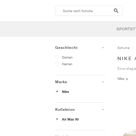
search-
btn
SPORTST
Geschlecht
Schuhe
Damen
NIKE 
Herren
Eine elega
Nike
Marke
Nike
Kollektion
Air Max 90