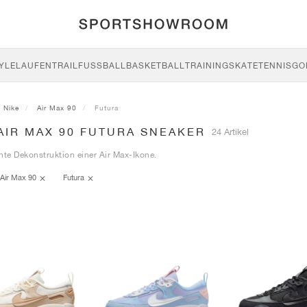
YLE
LAUFEN
TRAIL
FUSSBALL
BASKETBALL
TRAINING
SKATE
TENNIS
GO
Nike
Air Max 90
Futura
AIR MAX 90 FUTURA SNEAKER
24 Artikel
nte Dekonstruktion einer Air Max-Ikone.
Air Max 90
Futura