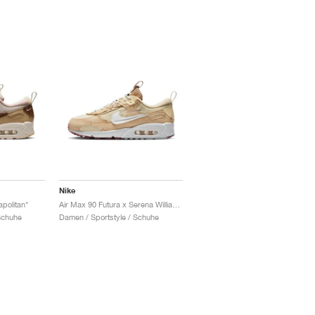
Nike
politan"
Air Max 90 Futura x Serena Williams Design Crew "Hemp"
Schuhe
Damen / Sportstyle / Schuhe