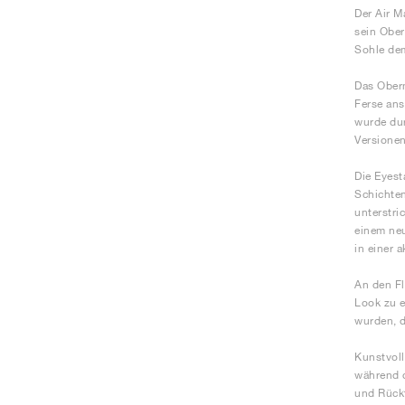
Der Air M
sein Ober
Sohle dem
Das Oberm
Ferse ans
wurde dur
Versione
Die Eyest
Schichten
unterstri
einem neu
in einer a
An den Fl
Look zu e
wurden, d
Kunstvoll
während d
und Rückf