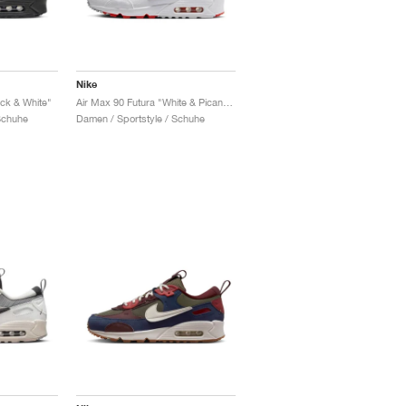
Nike
ack & White"
Air Max 90 Futura "White & Picante Red"
Schuhe
Damen / Sportstyle / Schuhe