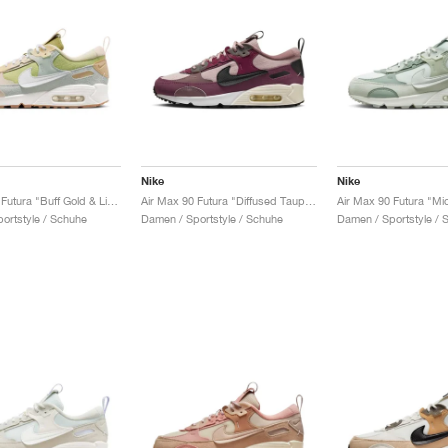
Nike
Nike
Air Max 90 Futura "Buff Gold & Light Silver"
Air Max 90 Futura "Diffused Taupe & Plum Eclipse"
Air Max 90 Futura "Mi
ortstyle / Schuhe
Damen / Sportstyle / Schuhe
Damen / Sportstyle / 