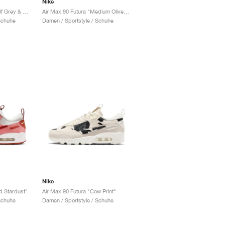
Nike
Air Max 90 Futura "Wolf Grey & Medium Ash"
Air Max 90 Futura "Medium Olive & Midnight Navy"
Schuhe
Damen / Sportstyle / Schuhe
Nike
d Stardust"
Air Max 90 Futura "Cow Print"
Schuhe
Damen / Sportstyle / Schuhe