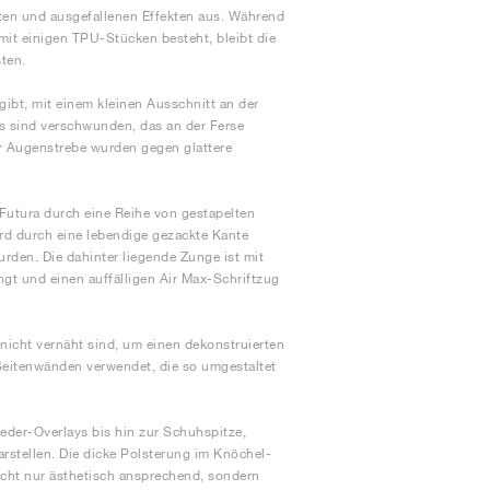
ten und ausgefallenen Effekten aus. Während
it einigen TPU-Stücken besteht, bleibt die
ten.
bt, mit einem kleinen Ausschnitt an der
s sind verschwunden, das an der Ferse
r Augenstrebe wurden gegen glattere
 Futura durch eine Reihe von gestapelten
rd durch eine lebendige gezackte Kante
rden. Die dahinter liegende Zunge ist mit
ngt und einen auffälligen Air Max-Schriftzug
icht vernäht sind, um einen dekonstruierten
 Seitenwänden verwendet, die so umgestaltet
Leder-Overlays bis hin zur Schuhspitze,
rstellen. Die dicke Polsterung im Knöchel-
cht nur ästhetisch ansprechend, sondern