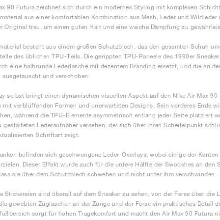
ax 90 Futura zeichnet sich durch ein modernes Styling mit komplexen Schich
material aus einer komfortablen Kombination aus Mesh, Leder und Wildleder m
 Original treu, um einen guten Halt und eine weiche Dämpfung zu gewährleis
aterial besteht aus einem großen Schutzblech, das den gesamten Schuh umgi
telle des üblichen TPU-Teils. Die gerippten TPU-Paneele des 1990er Sneaker
ch eine halbrunde Lederlasche mit dezentem Branding ersetzt, und die an de
n ausgetauscht und verschoben.
ay selbst bringt einen dynamischen visuellen Aspekt auf den Nike Air Max 90
 mit verblüffenden Formen und unerwarteten Designs. Sein vorderes Ende wi
chen, während die TPU-Elemente asymmetrisch entlang jeder Seite platziert wu
 gestalteten Lederaufnäher versehen, der sich über ihren Scheitelpunkt schli
ktualisierten Schriftart zeigt.
anken befinden sich geschwungene Leder-Overlays, wobei einige der Kanten n
rzielen. Dieser Effekt wurde auch für die untere Hälfte der Swooshes an den
ass sie über dem Schutzblech schweben und nicht unter ihm verschwinden.
e Stickereien sind überall auf dem Sneaker zu sehen, von der Ferse über die 
ie gewebten Zuglaschen an der Zunge und der Ferse ein praktisches Detail da
ußbereich sorgt für hohen Tragekomfort und macht den Air Max 90 Futura ni