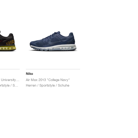
Nike
Air Max 2013 "Black & University Red"
Air Max 2013 "College Navy"
Damen & Herren / Sportstyle / Schuhe
Herren / Sportstyle / Schuhe