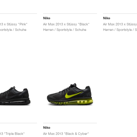
Nike
Nike
13 x Stüssy "Pink"
Air Max 2013 x Stüssy "Black"
Air Max 2013 x Stüssy 
portstyle / Schuhe
Herren / Sportstyle / Schuhe
Herren / Sportstyle / 
Nike
13 "Triple Black"
Air Max 2013 "Black & Cyber"