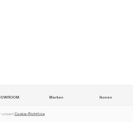
HOWROOM
Marken
Ikonen
Nike
Air Force 1
 unsere
Cookie-Richtlinie
.
Jordan
Jordan 1
adidas
Dunk
New Balance
550