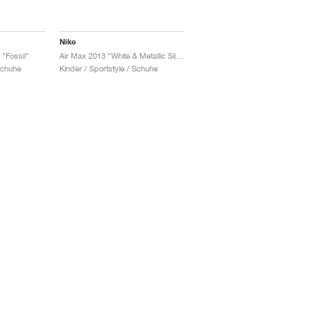
Nike
"Fossil"
Air Max 2013 "White & Metallic Silver "
Schuhe
Kinder / Sportstyle / Schuhe