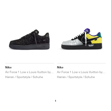
Nike
Nike
Air Force 1 Low x Louis Vuitton by Virgil Abloh "Black & Anthracite"
Air Force 1 Low x Louis Vuitton by Virgil Abloh "Black & Metallic Silver"
Herren / Sportstyle / Schuhe
Herren / Sportstyle / Schuhe
1