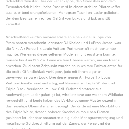
Schachbrettmuster über der Zehenkappe, den Swooshes und dem
Fersenbereich bildet. Jedes Paar wird in einem stabilen Pilotenkoffer
aus leuchtend orangefarbenem Monogram Taurillon-Leder geliefert,
der dem Besitzer ein echtes Gefühl von Luxus und Exklusivität
vermittelt.
Anschließend wurden mehrere Paare an eine kleine Gruppe von
Prominenten verschenkt, darunter DJ Khaled und LeBron James, was
die Nike Air Force 1 x Louis Vuitton-Partnerschaft noch bekannter
machte. Wer eines dieser seltenen Modelle nicht ergattern konnte,
musste bis Juni 2022 auf eine weitere Chance warten, um ein Paar zu
erwerben. Zu diesem Zeitpunkt wurden neun weitere Farbvarianten für
die breite Öffentlichkeit verfügbar, jede mit ihrem eigenen
unverwechselbaren Look. Drei dieser neuen Air Force 1 x Louis
Vuitton-Sneaker sind einfarbig, mit klassischen Triple White- und
Triple Black-Versionen im Low-Stil. Während ersterer aus
hochwertigem Leder gefertigt ist, wird letzterer aus weichem Wildleder
hergestellt, und beide haben das LV-Monogramm-Muster dezent in
das jeweilige Obermaterial eingeprägt. Der dritte ist eine Mid-Edition
des Triple White, dessen höherer Knöchel durch einen Riemen
gesichert ist, der aber ansonsten die gleiche Monogrammprägung und
metallische Goldbeschriftung auf der Zunge, der Ferse und der