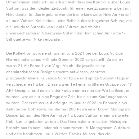
Unternehmen etabliert und erhielt mehr kreative Kontrolle über Louis
Vuitton, was den idealen Zeitpunkt für eine neue Zusammenarbeit mit
Nike darstellte. Das Ergebnis war die bemerkenswerte Nike Air Force 1
x Louis Vuitton-Kollektion – eine Reihe äußerst begehrter Schuhe, die
die luxuriöse Ästhetik von Louis Vuitton und Ablohs
unverwechselbaren Streetwear-Stil mit der ikonischen Air Force 1-
Silhouette von Nike verbanden.
Die Kollektion wurde erstmals im Juni 2021 bei der Louis Vuitton
Herrenmodenschau Frühjahr/Sommer 2022 vorgestellt. Zu sehen
waren 21 Air Force 1 von Virgil Abloh, die jeweils seine
charakteristischen Designelemente aufwiesen, darunter
großgeschriebene Helvetica-Schriftzüge und spitze Swoosh-Tags in
verschiedenen Farben. Diese waren Teil einer größeren Gruppe von 47
AF1-Designs, und da viele der Farbvarianten nun der Welt präsentiert
wurden, war es nur eine Frage der Zeit, bis sie zum Kauf angeboten
wurden. Der erste Verkauf erfolgte im Januar 2022 im Rahmen einer
Auktion bei Sotheby's, bei der nur 200 Paare einer Brown Monogram
Damier Edition des Nike Air Force 1 x Louis Vuitton einem weltweiten
Publikum angeboten wurden. Das Obermaterial in sattem Mahagoni
besteht aus feinem Leder mit einem zarten LV-Monogramm-Aufdruck
und dem berühmten Louis Vuitton Damier-Muster, das ein