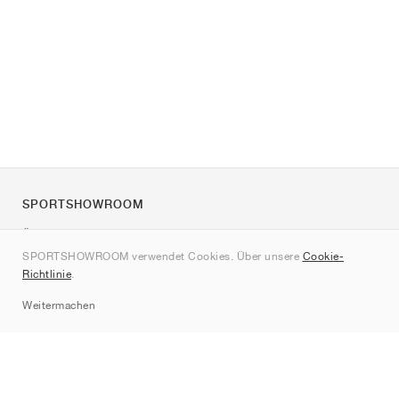
SPORTSHOWROOM
Über uns
SPORTSHOWROOM verwendet Cookies. Über unsere
Cookie-
Kontakt
Richtlinie
.
Sitemap
Weitermachen
Marken
Nike
Jordan