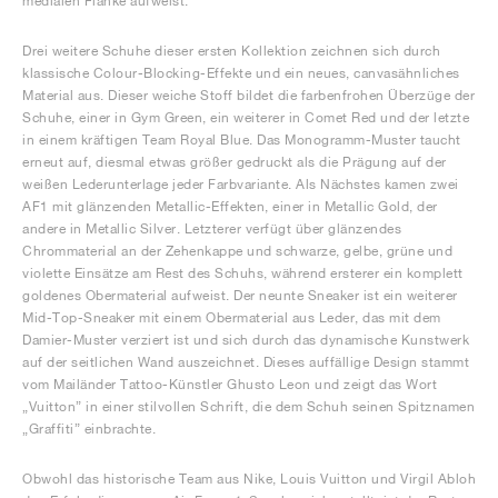
medialen Flanke aufweist.
Drei weitere Schuhe dieser ersten Kollektion zeichnen sich durch
klassische Colour-Blocking-Effekte und ein neues, canvasähnliches
Material aus. Dieser weiche Stoff bildet die farbenfrohen Überzüge der
Schuhe, einer in Gym Green, ein weiterer in Comet Red und der letzte
in einem kräftigen Team Royal Blue. Das Monogramm-Muster taucht
erneut auf, diesmal etwas größer gedruckt als die Prägung auf der
weißen Lederunterlage jeder Farbvariante. Als Nächstes kamen zwei
AF1 mit glänzenden Metallic-Effekten, einer in Metallic Gold, der
andere in Metallic Silver. Letzterer verfügt über glänzendes
Chrommaterial an der Zehenkappe und schwarze, gelbe, grüne und
violette Einsätze am Rest des Schuhs, während ersterer ein komplett
goldenes Obermaterial aufweist. Der neunte Sneaker ist ein weiterer
Mid-Top-Sneaker mit einem Obermaterial aus Leder, das mit dem
Damier-Muster verziert ist und sich durch das dynamische Kunstwerk
auf der seitlichen Wand auszeichnet. Dieses auffällige Design stammt
vom Mailänder Tattoo-Künstler Ghusto Leon und zeigt das Wort
„Vuitton” in einer stilvollen Schrift, die dem Schuh seinen Spitznamen
„Graffiti” einbrachte.
Obwohl das historische Team aus Nike, Louis Vuitton und Virgil Abloh