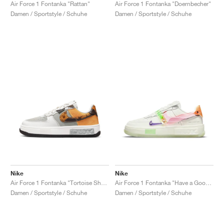
FIELD GENERAL
CRAZE
ADIRACER
MULE
471
GEL-CUMULUS 16
G.T. CUT
FORCE 58
TEKKIRA CUP
508
JORDAN
Air Force 1 Fontanka "Rattan"
Air Force 1 Fontanka "Doernbecher"
Damen / Sportstyle / Schuhe
Damen / Sportstyle / Schuhe
KILLSHOT 2
MOTO 2K
ITALIA
LEGACY 312
ALLERDALE
G.T. FUTURE
PS8
ALOHA SUPER
600
TOTAL 90
PHENOMENA
FORUM
JUMPMAN JACK
2000
VERTEBRAE
808
AVA ROVER
1000
HAMBURG
204L
AIR MAX 95
933
MIND
860V2
AIR RIFT
Nike
Nike
Air Force 1 Fontanka "Tortoise Shell"
Air Force 1 Fontanka "Have a Good Game"
Damen / Sportstyle / Schuhe
Damen / Sportstyle / Schuhe