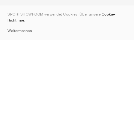
Über uns
SPORTSHOWROOM verwendet Cookies. Über unsere
Cookie-
Kontakt
Richtlinie
.
Sitemap
Weitermachen
Marken
Nike
Jordan
adidas
New Balance
ASICS
PUMA
Converse
Vans
Hoka
Salomon