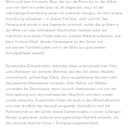
White und dem University Blue, der von der Ferse bis zu den Zehen
und von oben bis unten blau ist. Im Gegensatz dazu ist der
mehrfarbige Doernbecher eines von mehreren Designs, die eine andere
Anordnung aufweisen – in diesem Fall blau, weiß und rot. Das
Fersenpanel wurde in drei Segmente unterteilt, wobei das größere in
der Mitte von zwei schmaleren Abschnitten flankiert wird, die
manchmal eine andere Farbe oder ein anderes Material aufweisen, wie
beim Tortoise Shell, dessen Fersenpanel an den Seiten aus
schwarzem Tumbled-Leder und in der Mitte aus glänzendem
Schildpattleder besteht.
Dynamische Zickzacknähte verbinden diese unterschiedlichen Teile
und offenbaren ein weiteres Merkmal, das den Stil dieses Modells
unterstreicht: aufwendige Nähte, die in ausgefallenen Mustern über
das gesamte Obermaterial verlaufen. Zwei Reihen von Nähten
umranden die Zehenkappe, bevor sie sich überkreuzen und von der
Überlagerung zum darunterliegenden Abschnitt und dann wieder
zurück verlaufen. Zusätzlicher Faden ist auch in den Mittelfußbereich
und über die Mitte des Swoosh eingewebt. Schließlich sind die
Perforationen an den Zehen dieses Damenmodells in einem zufälligen
Muster angeordnet, wodurch eine eigenwillige Ästhetik entsteht, die
den skurrilen Nike Air Force 1 Fontanka zusammenfasst.