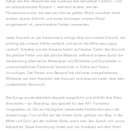
haben die drei Abschnitte des Eyestays alle denselben Farbton – hier
ein ansprechendes Rosarot –, während andere, wie der
Flowerscolourway, bei dem ein kleines gelbes Stück zwischen einer
weißen oberen Schicht und einem blumigen unteren Panel
eingeklemmt ist, verschiedene Farben verwenden.
Jeder Swoosh an der Seitenwand verfügt über eine zweite Schicht, die
entlang der unteren Hälfte verläuft und durch die Mitte des Logos
verläuft. Sneaker wie der Sesame haben auf beiden Teilen des Swoosh
die gleiche Farbe und das gleiche Material, während andere durch die
Verwendung alternativer Materialien wie Wildleder und Kunstleder in
unterschiedlichen Farbtönen Variationen in Farbe und Textur
hinzufügen. Der Rattan zum Beispiel hat rötliches orangefarbenes
Wildleder auf dem Hauptteil des Swoosh und braunes Leder über dem
zusätzlichen Abschnitt.
Die Zunge wurde ebenfalls doppelt ausgeführt und enthält drei Nike-
Swooshes – ein Branding, das speziell für den AF1 Fontanka
vorgesehen ist. Die am häufigsten verwendete Farbkombination bei
diesem Logo-Trio ist Rot auf der linken Seite, gefolgt von Blau in der
Mitte und Grün auf der rechten Seite, wenn man den Schuh von vorne
betrachtet. Diese Anordnung findet sich bei Sneakers wie dem Pearl