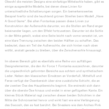
Obwohl die meisten Designs eine einfarbige Mittelsohle haben, gibt es
einige ausgewählte Modelle, bei denen diese Linien für
unterschiedliche Schattierungen sorgen. Ein bemerkenswertes
Beispiel hierfür sind die leuchtend grünen Streifen beim Modell „Have
A Good Game“. Bei allen Fontankas passen diese Linien zur
Konstruktion der Außensohle darunter, wo die Stollen am Rand enger
beieinander liegen, um den Effekt fortzusetzen. Darunter ist die Sohle
in der Mitte geteilt, wobei eine Seite leicht nach vorne versetzt ist, um
eine klare Trennung zwischen den beiden Hälften zu schaffen. Das
bedeutet, dass ein Teil der Außensohle, der sich hinten nach oben
wölbt, anstatt gerade zu bleiben, über die Zwischensohle hinausragt.
Im oberen Bereich gibt es ebenfalls eine Reihe von auffälligen
Designelementen, die den Air Force 1 Fontanka auszeichnen, darunter
die ungewöhnlich geformten Bereiche aus echtem und synthetischem
Leder. Neben den klassischen Einsätzen an Vorderfuß, Mittelfuß und
Ferse verfügt der Ösenbereich über eine zusätzliche Schicht, die an
der zweiten Öse des Hauptbereichs beginnt. Sie erstreckt sich dann
über die oberste Öse hinaus und endet in einer geflügelten Kante. Ein
kleines Stück Material ragt zwischen diesen beiden Schichten in der
Mitte der Schnürsenkel hervor und wirkt fast wie eine Verlängerung
des Swoosh, den es fast berührt. Bei Sneakers wie dem Archeo Pink