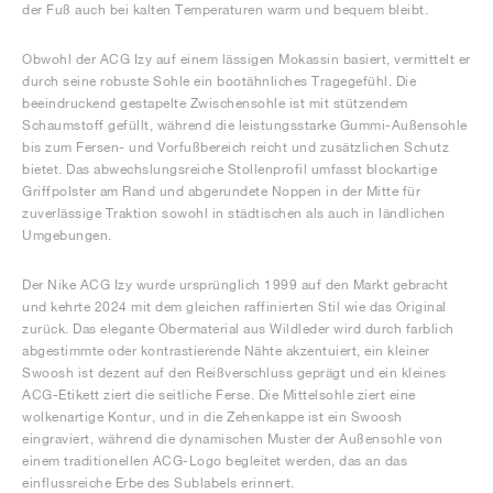
der Fuß auch bei kalten Temperaturen warm und bequem bleibt.
Obwohl der ACG Izy auf einem lässigen Mokassin basiert, vermittelt er
durch seine robuste Sohle ein bootähnliches Tragegefühl. Die
beeindruckend gestapelte Zwischensohle ist mit stützendem
Schaumstoff gefüllt, während die leistungsstarke Gummi-Außensohle
bis zum Fersen- und Vorfußbereich reicht und zusätzlichen Schutz
bietet. Das abwechslungsreiche Stollenprofil umfasst blockartige
Griffpolster am Rand und abgerundete Noppen in der Mitte für
zuverlässige Traktion sowohl in städtischen als auch in ländlichen
Umgebungen.
Der Nike ACG Izy wurde ursprünglich 1999 auf den Markt gebracht
und kehrte 2024 mit dem gleichen raffinierten Stil wie das Original
zurück. Das elegante Obermaterial aus Wildleder wird durch farblich
abgestimmte oder kontrastierende Nähte akzentuiert, ein kleiner
Swoosh ist dezent auf den Reißverschluss geprägt und ein kleines
ACG-Etikett ziert die seitliche Ferse. Die Mittelsohle ziert eine
wolkenartige Kontur, und in die Zehenkappe ist ein Swoosh
eingraviert, während die dynamischen Muster der Außensohle von
einem traditionellen ACG-Logo begleitet werden, das an das
einflussreiche Erbe des Sublabels erinnert.