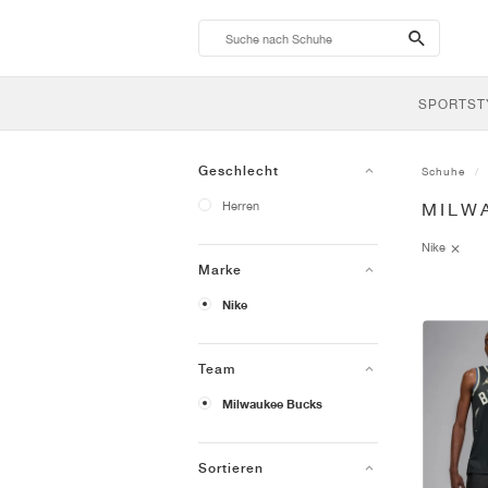
search-
btn
SPORTST
Geschlecht
Schuhe
Herren
MILW
Nike
Marke
Nike
Team
Milwaukee Bucks
Sortieren