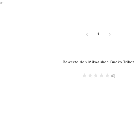
irt
1
Bewerte den Milwaukee Bucks Trikot
(0)