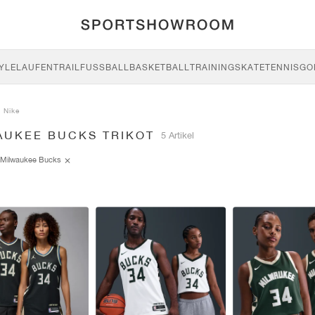
YLE
LAUFEN
TRAIL
FUSSBALL
BASKETBALL
TRAINING
SKATE
TENNIS
GO
Nike
AUKEE BUCKS TRIKOT
5 Artikel
Milwaukee Bucks