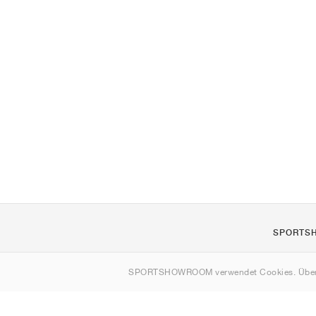
SPORTS
Über uns
SPORTSHOWROOM verwendet Cookies. Über
Kontakt
Sitemap