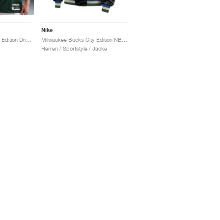
Nike
Milwaukee Bucks Icon Edition Dri-FIT NBA Swingman Giannis Antetokounmpo "Fir"
Milwaukee Bucks City Edition NBA Premium "Black"
Herren / Sportstyle / Jacke