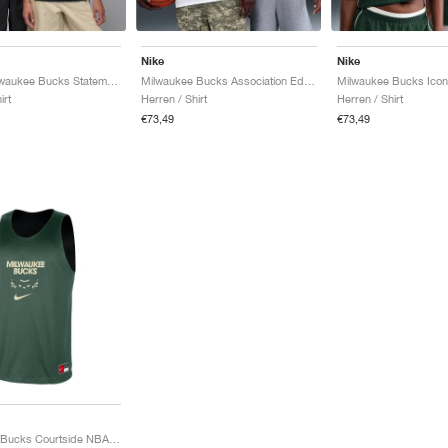
Nike
Nike
Jordan Milwaukee Bucks Statement Edition Dri-FIT NBA Swingman Giannis Antetokounmpo "Black"
Milwaukee Bucks Association Edition Dri-FIT NBA Swingman Giannis Antetokounmpo "White"
irt
Herren / Shirt
Herren / Shirt
€73,49
€73,49
Milwaukee Bucks Courtside NBA Mesh Practice "Fir"