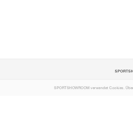
SPORTS
Über uns
SPORTSHOWROOM verwendet Cookies. Über
Kontakt
Sitemap