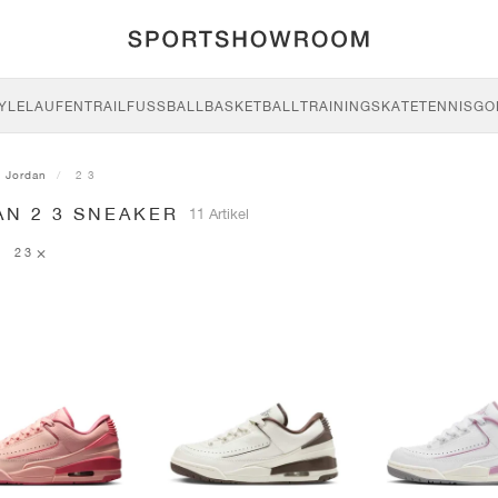
YLE
LAUFEN
TRAIL
FUSSBALL
BASKETBALL
TRAINING
SKATE
TENNIS
GO
Jordan
2 3
AN 2 3 SNEAKER
11 Artikel
2 3