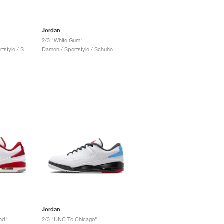
Jordan
2/3 "White Gum"
Damen & Herren / Sportstyle / Schuhe
Damen / Sportstyle / Schuhe
Jordan
Red"
2/3 "UNC To Chicago"