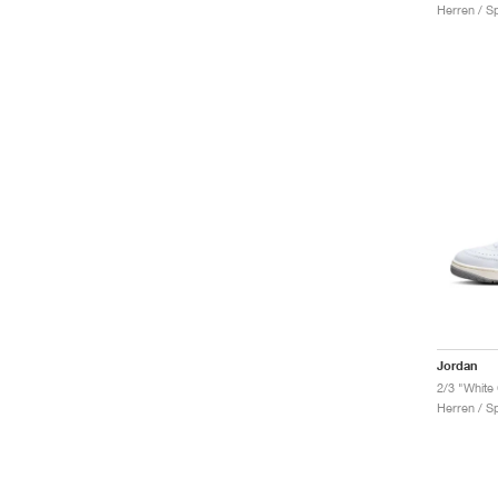
Herren / S
Jordan
2/3 "White
Herren / S