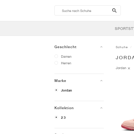
search-
btn
SPORTST
Geschlecht
Schuhe
Damen
JORD
Herren
Jordan
Marke
Jordan
Kollektion
2 3