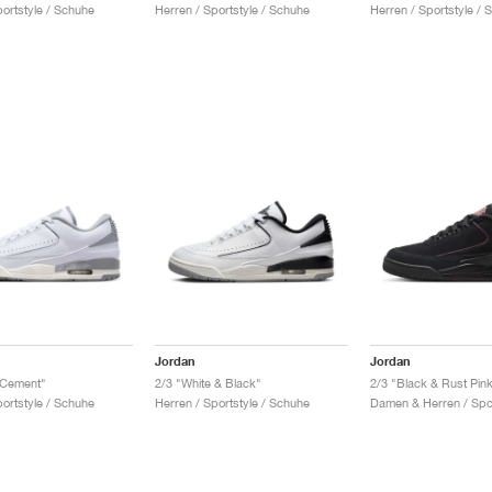
portstyle / Schuhe
Herren / Sportstyle / Schuhe
Herren / Sportstyle / 
Jordan
Jordan
 Cement"
2/3 "White & Black"
2/3 "Black & Rust Pin
portstyle / Schuhe
Herren / Sportstyle / Schuhe