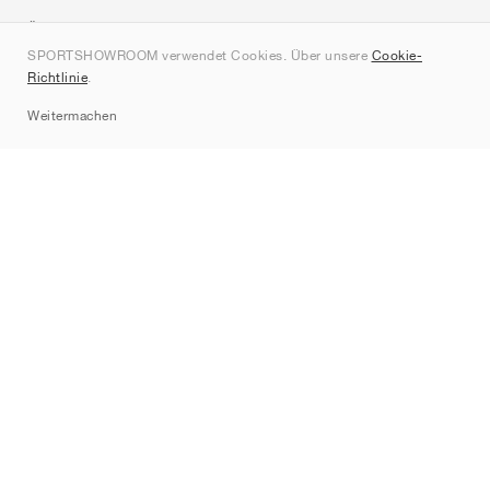
Über uns
SPORTSHOWROOM verwendet Cookies. Über unsere
Cookie-
Kontakt
Richtlinie
.
Sitemap
Weitermachen
Marken
Nike
Jordan
adidas
New Balance
ASICS
PUMA
Converse
Vans
Hoka
Salomon