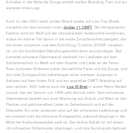
Aufnäher in der Mitte der Zunge enthält weißen Branding-Text und ein
weiteres rotes Logo.
Auch im Jahr 2021 setzt Jordan Brand wieder auf Low-Top-Breds,
zunächst mit dem schwarz-roten
Jordan 11 CMFT
. Der letztgenannte
Farbton wird mit Weiß auf der überarbeiteten Außensohle kombiniert,
wobei ein kleiner Teil davon in die weiße Zwischensohle übergeht, die
mit einem Jumpman und dem Schriftzug "Cushlon ZOOM" versehen
ist, um die komfortable Dämpfungskombination anzukündigen. Das
komplett schwarze Obermaterial wechselt von Lackleder auf dem
Schlammschutz zu Mesh auf dem Quarter und Leder an der Ferse.
Rote Jumpman-Embleme zieren die seitliche Ferse und die Zunge, und
die roten Einlegesohlen beherbergen einen weiteren Jumpman in
Schwarz auf dem linken Fuß und ein spezielles CMFT-Branding auf
dem rechten. 2021 kehrte auch der
Low IE Bred
in einem Retro-Modell
zurück, das der Version von 1996 sehr ähnlich sieht. Sein schwarzes
Obermaterial besteht aus einer Mischung aus Nubuk und Mesh an den
Flanken und getrommeltem Leder im Zehenbereich und auf der
Oberseite. Ein roter Jumpman sitzt auf der schwarzen Lederzunge und
ein weiterer ziert die schwarze Einlegesohle, während derjenige in der
Mitte der Karbonfaserplatte weiß ist. Der leichte Schaft ist mit einem
rot-schwarzen Gittermuster überzogen, und rote Gummipods betonen