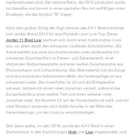
nachempfunden sind. Der nächste Retro, der 2012 produziert wurde,
tut dasselbe und kommt in einer speziellen Box mit auffälligen roten
Einsätzen, die das Symbol "XI" tragen.
Nach dem großen Erfolg der High-Version des AJ11 Bred entschied
sich Jordan Brand 2015 für eine Rückkehr zum Low-Top. Dieser
Jordan 11 Bred Low
zeichnet sich durch einen traditionellen Look
aus, vor allem durch den schwarzen Lackleder-Schutzstreifen. Die
Sohle besteht aus einer durchscheinenden roten Außensohle mit
schwarzen Gummipuffern im Fersen- und Zehenbereich, einer
stützenden Karbonfaserplatte und einer weißen Zwischensohle aus
Phylonschaum und Luftpolsterung. Das Obermaterial und die Zunge
sind aus schwarzem ballistischem Mesh, die Fersenauflage ist aus
schwarzem Leder. Das Innenfutter ist rot und die Einlegesohle
schwarz, letztere mit einem roten Jumpman verziert, während das
Zungenbranding einen weißen Text und einen weiteren roten
Jumpman zeigt. Die Nummer 23 auf der Fersenlasche ist weiß, und ein
roter Miniatur-Jumpman sitzt direkt darunter in der Mitte des
Fersenüberzugs, um den Look zu vervollständigen.
Drei Jahre später, im Jahr 2018, wurde der AJ11 Bred in einen
Stollenschuh in den Ausführungen
High
und
Low
umgewandelt, und