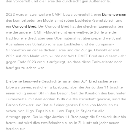
den Vorderfuß und die Ferse der durchsichtigen Außensohle.
2022 wurden zwei weitere CMFT Lows vorgestellt, eine
Damenversion
des komfortbetonten Modells mit rotem Lackleder-Schutzblech und
ein
Concord Bred
. Der Concord Bred hat die gleichen Eigenschaften
wie die anderen CMFT-Modelle und eine weiß-rote Sohle wie der
traditionelle Bred, aber sein Obermaterial ist überwiegend weiß, mit
Ausnahme des Schutzblechs aus Lackleder und der Jumpman-
Silhouetten an der seitlichen Ferse und der Zunge. Obwohl er erst
2021 auf den Markt kam, wurde der AJ11 CMFT Bred aus diesem Jahr
gegen Ende 2023 erneut aufgelegt, so dass diese Farbvariante noch
häufiger zu sehen war.
Die bemerkenswerte Geschichte hinter dem AJ1 Bred sicherte sein
Erbe als unvergessliche Farbgebung, aber der Air Jordan 11 brachte
einen völlig neuen Stil in das Design. Seit der Kreation des berühmten
Turnschuhs, mit dem Jordan 1996 die Meisterschaft gewann, sind die
Farben Schwarz und Rot auf einer ganzen Reihe von Modellen zu
sehen, von High-Tops bis zu Low-Tops, in Styles für alle
Altersgruppen. Der kultige Jordan 11 Bred prägt die Sneakerkultur bis
heute und wird dies zweifelsohne auch in Zukunft mit jeder neuen
Version tun.