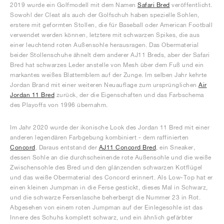
2019 wurde ein Golfmodell mit dem Namen
Safari Bred
veröffentlicht.
Sowohl der Cleat als auch der Golfschuh haben spezielle Sohlen,
erstere mit geformten Stollen, die für Baseball oder American Football
verwendet werden können, letztere mit schwarzen Spikes, die aus
einer leuchtend roten Außensohle herausragen. Das Obermaterial
beider Stollenschuhe ähnelt dem anderer AJ11 Breds, aber der Safari
Bred hat schwarzes Leder anstelle von Mesh über dem Fuß und ein
markantes weißes Blattemblem auf der Zunge. Im selben Jahr kehrte
Jordan Brand mit einer weiteren Neuauflage zum ursprünglichen
Air
Jordan 11 Bred
zurück, der die Eigenschaften und das Farbschema
des Playoffs von 1996 übernahm.
Im Jahr 2020 wurde der ikonische Look des Jordan 11 Bred mit einer
anderen legendären Farbgebung kombiniert - dem raffinierten
Concord
. Daraus entstand der
AJ11 Concord Bred
, ein Sneaker,
dessen Sohle an die durchscheinende rote Außensohle und die weiße
Zwischensohle des Bred und den glänzenden schwarzen Kotflügel
und das weiße Obermaterial des Concord erinnert. Als Low-Top hat er
einen kleinen Jumpman in die Ferse gestickt, dieses Mal in Schwarz,
und die schwarze Fersenlasche beherbergt die Nummer 23 in Rot.
Abgesehen von einem roten Jumpman auf der Einlegesohle ist das
Innere des Schuhs komplett schwarz, und ein ähnlich gefärbter