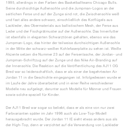
1995, allerdings in den Farben des Basketballteams Chicago Bulls.
Seine durchsichtige Außensohle und die Jumpman-Logos an der
seitlichen Ferse und auf der Zunge sind rot, die Zwischensohle weiß
und fast alles andere schwarz, einschließlich des Kotflügels aus
Lackleder, des Obermaterials aus ballistischem Mesh, der Ferse aus
Leder und der Fischgrätmuster auf der Außensohle. Das Innenfutter
ist ebenfalls in eleganten Schwarztönen gehalten, ebenso wie das
Jumpman-Logo, das hinter der teilweise durchsichtigen Außensohle
in der Mitte der schwarz-weißen Kohlefaserplatte zu sehen ist. Weiße
Akzente setzen die Nummer 23 auf der Fersenlasche, der Jordan- und
Jumpman-Schriftzug auf der Zunge und das Nike Air-Branding auf
der Innensohle. Die Reaktion auf die Veröffentlichung des AJ11 OG
Bred war so leidenschaftlich, dass er als einer der begehrtesten Air
Jordan 11 in die Geschichte eingegangen ist. Infolgedessen wurde er
im Laufe der Jahre überarbeitet und in einer Reihe verschiedener
Modelle neu aufgelegt, darunter auch Modelle für Männer und Frauen
sowie solche speziell für Kinder.
Der AJ11 Bred war sogar so beliebt, dass er als eine von nur zwei
Farbvarianten später im Jahr 1996 auch als Low-Top-Modell
herausgebracht wurde. Der Jordan 11 IE sieht etwas anders aus als
der High-Top, denn er verzichtet auf die Verwendung von Lackleder