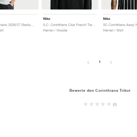
Nike
Nike
S.C. Corinthians 2026/27 Stadium Home Dri-FIT Replica "Sail & Black"
S.C. Corinthians Club French Terry "Black & Sail"
irt
Herren / Hoodie
Herren / Shirt
1
Bewerte den Corinthians Trikot
(0)