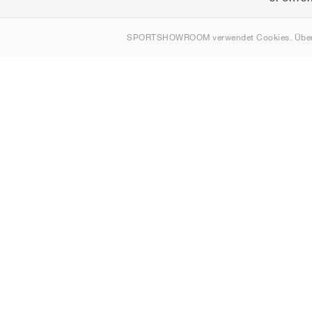
Über uns
SPORTSHOWROOM verwendet Cookies. Über
Kontakt
Sitemap
Deutschland