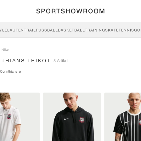
YLE
LAUFEN
TRAIL
FUSSBALL
BASKETBALL
TRAINING
SKATE
TENNIS
GO
Nike
NTHIANS TRIKOT
3 Artikel
Corinthians