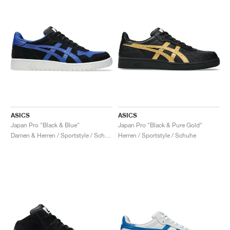
ASICS
ASICS
Japan Pro "Black & Blue"
Japan Pro "Black & Pure Gold"
Damen & Herren / Sportstyle / Schuhe
Herren / Sportstyle / Schuhe