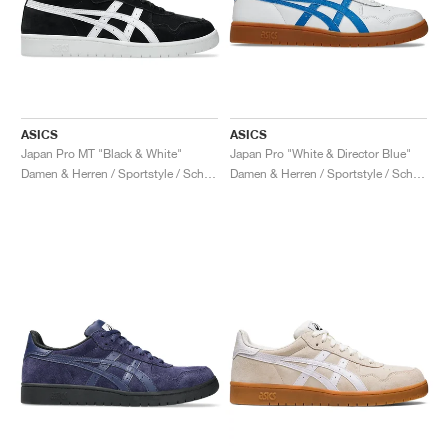
ASICS
ASICS
Japan Pro MT "Black & White"
Japan Pro "White & Director Blue"
Damen & Herren / Sportstyle / Schuhe
Damen & Herren / Sportstyle / Schuhe