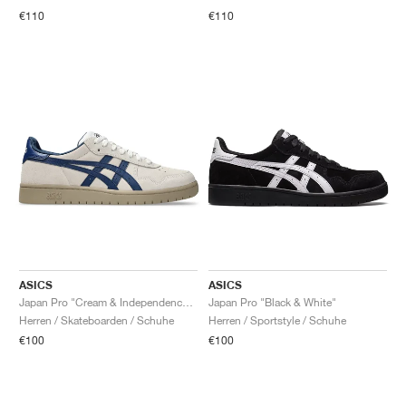
FIELD GENERAL
CRAZE
ADIRACER
MULE
471
GEL-CUMULUS 16
G.T. CUT
FORCE 58
TEKKIRA CUP
508
JORDAN
€110
€110
KILLSHOT 2
MOTO 2K
ITALIA
LEGACY 312
ALLERDALE
G.T. FUTURE
PS8
ALOHA SUPER
600
TOTAL 90
PHENOMENA
FORUM
JUMPMAN JACK
2000
VERTEBRAE
808
AVA ROVER
1000
HAMBURG
204L
AIR MAX 95
933
MIND
860V2
AIR RIFT
ASICS
ASICS
Japan Pro "Cream & Independence Blue"
Japan Pro "Black & White"
Herren / Skateboarden / Schuhe
Herren / Sportstyle / Schuhe
€100
€100