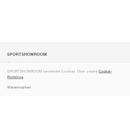
SPORTSHOWROOM
Über uns
SPORTSHOWROOM verwendet Cookies. Über unsere
Cookie-
Kontakt
Richtlinie
.
Sitemap
Weitermachen
Marken
Nike
Jordan
adidas