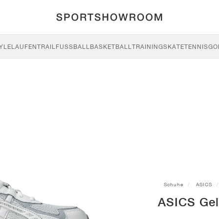
YLE
LAUFEN
TRAIL
FUSSBALL
BASKETBALL
TRAINING
SKATE
TENNIS
GO
Schuhe
ASICS
ASICS Gel