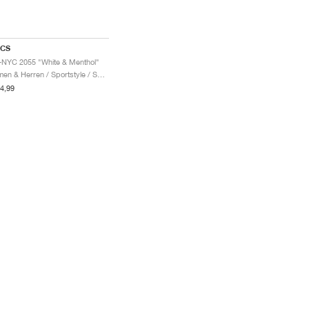
ICS
-NYC 2055 "White & Menthol"
Damen & Herren / Sportstyle / Schuhe
4,99