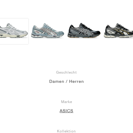
Geschlecht
Damen / Herren
Marke
ASICS
Kollektion