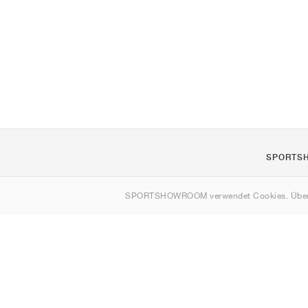
SPORTS
Über uns
SPORTSHOWROOM verwendet Cookies. Über
Kontakt
Sitemap