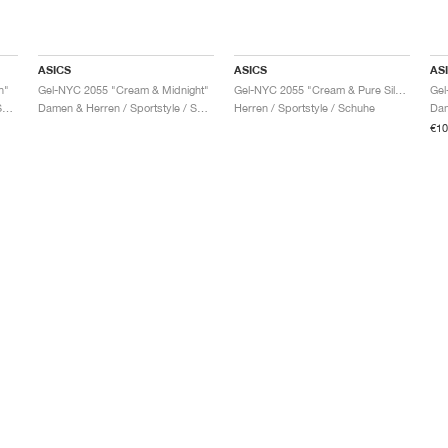
ASICS
ASICS
AS
n"
Gel-NYC 2055 "Cream & Midnight"
Gel-NYC 2055 "Cream & Pure Silver"
Gel
Damen & Herren / Sportstyle / Schuhe
Damen & Herren / Sportstyle / Schuhe
Herren / Sportstyle / Schuhe
€10