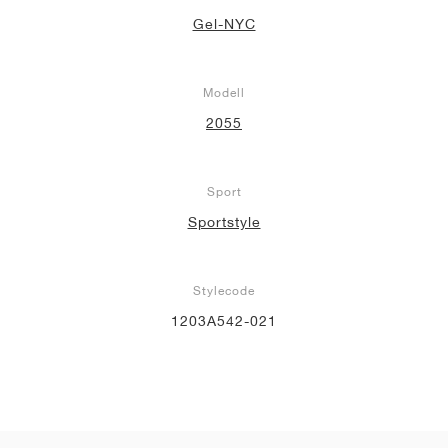
Gel-NYC
Modell
2055
Sport
Sportstyle
Stylecode
1203A542-021