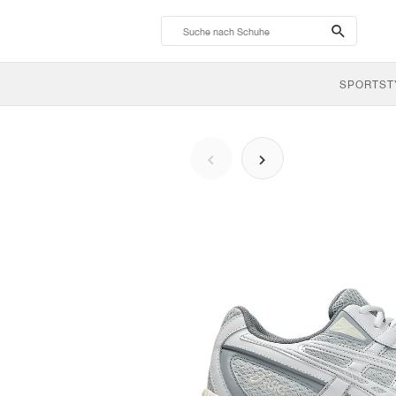
search-
btn
SPORTST