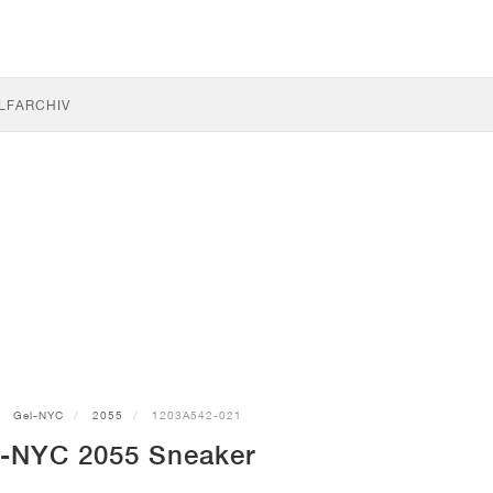
LF
ARCHIV
Gel-NYC
2055
1203A542-021
-NYC 2055 Sneaker