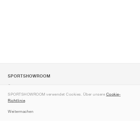
SPORTSHOWROOM
Über uns
SPORTSHOWROOM verwendet Cookies. Über unsere
Cookie-
Kontakt
Richtlinie
.
Sitemap
Weitermachen
Marken
Nike