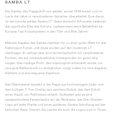
SAMBA LT
Der Samba, das Flaggschiff von adidas, wurde 1949 kreiert und im
Laufe der Jahre in verschiedenen Varianten überarbeitet. Eine davon
ist der schicke adidas Samba LT. Diese stylische Silhouette zelebriert
das sportliche Erbe des Schuhs, insbesondere seine Beliebtheit bei
Europas Top-Futsalspielern in den 70er und 80er Jahren.
Mehrere Aspekte des Samba machten ihn zu einer guten Wahl für den
Hallensport Futsal, und diese wurden auf den modernen LT
übertragen. Er verfügt über eine Gummilaufsohle mit verschiedenen
Profilen, die auf unterschiedlichen Untergründen für guten Grip
sorgen. Das niedrige Profil, das ursprünglich entwickelt wurde, um
eine gute Ballkontrolle zu ermöglichen, sorgt zudem für eine elegante
Ästhetik und eine bequeme Passform.
Das Obermaterial besteht in der Regel aus hochwertigem Leder und
dem kultigen T-Toe-Overlay aus weichem Nubuk, das dem Schuh
einen Hauch von Raffinesse verleiht. Außerdem gibt es eine
ausgeschnittene Fersenlasche auf der Rückseite, das Drei-Streifen-
Logo auf jeder Flanke und einen goldenen Samba-Schriftzug auf der
seitlichen Seite. Sowohl die Lasche als auch die Logos sind in Tönen