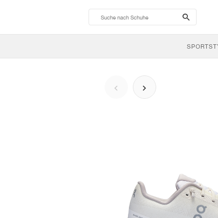
search-
btn
SPORTST