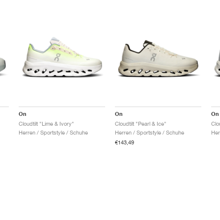
On
On
On
Cloudtilt "Lime & Ivory"
Cloudtilt "Pearl & Ice"
Clo
Herren / Sportstyle / Schuhe
Herren / Sportstyle / Schuhe
Her
€143,49