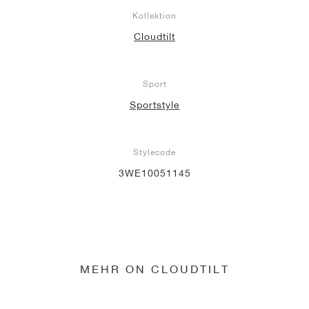
Kollektion
Cloudtilt
Sport
Sportstyle
Stylecode
3WE10051145
MEHR ON CLOUDTILT