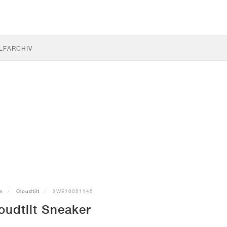
LF
ARCHIV
n
Cloudtilt
3WE10051145
oudtilt Sneaker