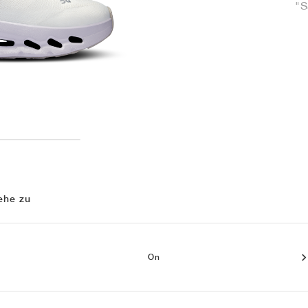
"S
ehe zu
On