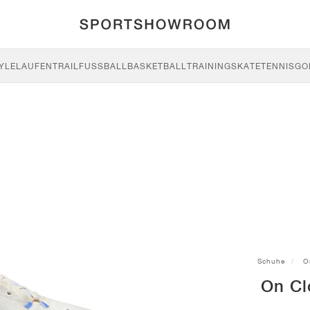
YLE
LAUFEN
TRAIL
FUSSBALL
BASKETBALL
TRAINING
SKATE
TENNIS
GO
Schuhe
O
On Cl