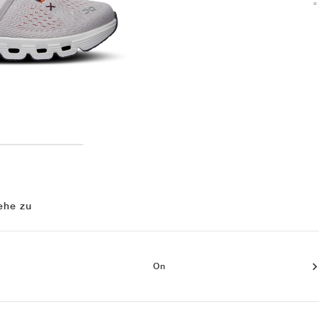
"
ehe zu
On