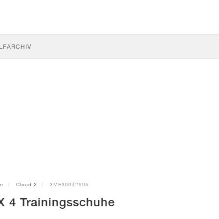
LF
ARCHIV
n
Cloud X
3ME30042905
X 4 Trainingsschuhe