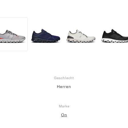
Geschlecht
Herren
Marke
On