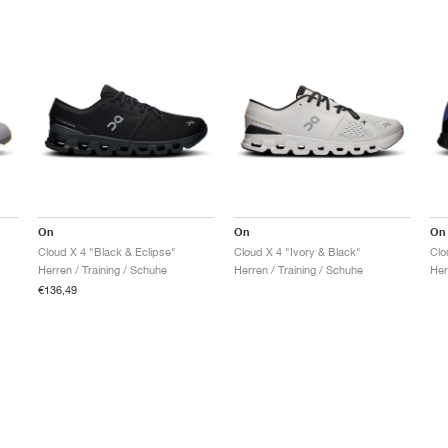
On
On
On
Cloud X 4 "Black & Eclipse"
Cloud X 4 "Ivory & Black"
Clo
Herren / Training / Schuhe
Herren / Training / Schuhe
Her
€136,49