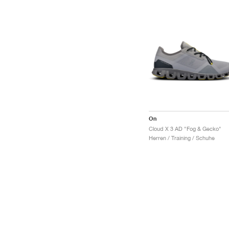
On
Cloud X 3 AD "Fog & Gecko"
Herren / Training / Schuhe