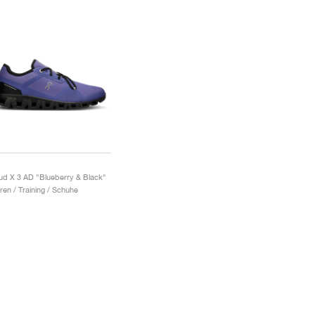
ud X 3 AD "Blueberry & Black"
ren / Training / Schuhe