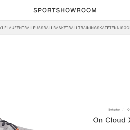
YLE
LAUFEN
TRAIL
FUSSBALL
BASKETBALL
TRAINING
SKATE
TENNIS
GO
Schuhe
O
On Cloud 