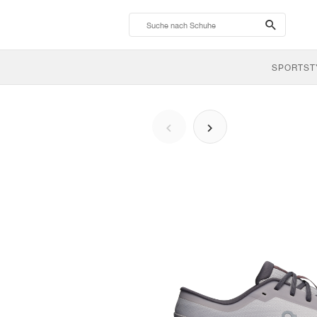
search-
btn
SPORTST