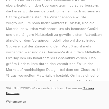
überarbeitet, um den Übergang zum Fuß zu verbessern,
die Ferse wurde neu geformt, um einen noch sichereren
Sitz zu gewährleisten, die Zwischensohle wurde
vergrößert, um noch mehr Komfort zu bieten, und die
Materialien wurden verbessert, um ein besseres Gefühl
und eine längere Haltbarkeit zu gewährleisten. Ästhetisch
ähnelte er dem Vorgängermodell, obwohl die schräge
Stickerei auf der Zunge und dem Vorfuß nicht mehr
vorhanden war und das Canvas-Mesh auf dem Mittelfuß-
Overlay ihm ein kohärenteres Gesamtbild verlieh. Das
größte Update kam durch den verstärkten Fokus der
Marke auf nachhaltiges Design, bei dem der Cloud zu 44
% aus recycelten Materialien besteht. On hat sich schon
immer um umweltfreundliche Prozesse und Produkte
bemüht, aber Anfang der 2020er Jahre wurde dies noch
SPORTSHOWROOM verwendet Cookies. Über unsere
Cookie-
verstärkt. Immer mehr recycelte Elemente wurden in viele
Richtlinie
.
On-Schuhe eingebaut und zyklische, abfallreduzierende
Weitermachen
Methoden wurden im gesamten Unternehmen eingesetzt,