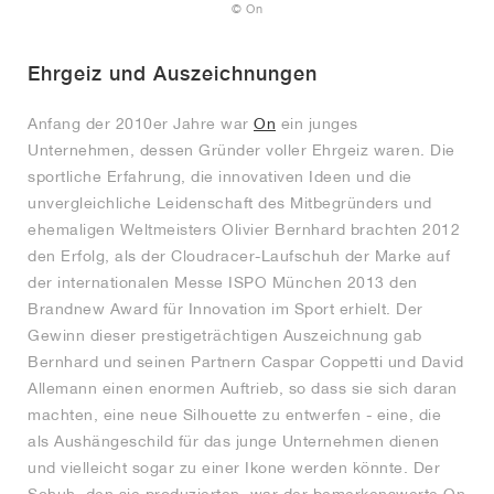
FIELD GENERAL
CRAZE
ADIRACER
MULE
471
GEL-CUMULUS 16
G.T. CUT
FORCE 58
TEKKIRA CUP
508
JORDAN
© On
KILLSHOT 2
MOTO 2K
ITALIA
LEGACY 312
ALLERDALE
G.T. FUTURE
PS8
ALOHA SUPER
600
Ehrgeiz und Auszeichnungen
TOTAL 90
PHENOMENA
FORUM
JUMPMAN JACK
2000
VERTEBRAE
808
Anfang der 2010er Jahre war
On
ein junges
Unternehmen, dessen Gründer voller Ehrgeiz waren. Die
sportliche Erfahrung, die innovativen Ideen und die
AVA ROVER
1000
HAMBURG
204L
AIR MAX 95
933
unvergleichliche Leidenschaft des Mitbegründers und
ehemaligen Weltmeisters Olivier Bernhard brachten 2012
MIND
860V2
den Erfolg, als der Cloudracer-Laufschuh der Marke auf
der internationalen Messe ISPO München 2013 den
AIR RIFT
Brandnew Award für Innovation im Sport erhielt. Der
Gewinn dieser prestigeträchtigen Auszeichnung gab
Bernhard und seinen Partnern Caspar Coppetti und David
Allemann einen enormen Auftrieb, so dass sie sich daran
machten, eine neue Silhouette zu entwerfen - eine, die
als Aushängeschild für das junge Unternehmen dienen
und vielleicht sogar zu einer Ikone werden könnte. Der