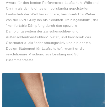
Award für den besten Performance-Laufschuh. Während
On ihn als den leichtesten, vollständig gepolsterten
Laufschuh der Welt bezeichnete, beschrieb Urs Weber
von der ISPO-Jury ihn als "leichten Trainingsschuh", der
"komfortable Dämpfung durch das spezielle
Dämpfungssystem der Zwischensohlen- und
Außensohlenkonstruktion" bietet, und beschrieb das
Obermaterial als "sehr atmungsaktiv und ein echtes
Design-Statement für Laufschuhe", womit er die
revolutionäre Mischung aus Leistung und Stil
zusammenfasste.