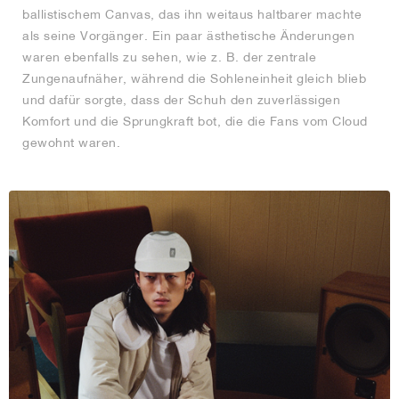
ballistischem Canvas, das ihn weitaus haltbarer machte
als seine Vorgänger. Ein paar ästhetische Änderungen
waren ebenfalls zu sehen, wie z. B. der zentrale
Zungenaufnäher, während die Sohleneinheit gleich blieb
und dafür sorgte, dass der Schuh den zuverlässigen
Komfort und die Sprungkraft bot, die die Fans vom Cloud
gewohnt waren.