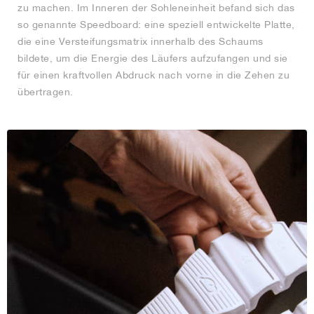
zu machen. Im Inneren der Sohleneinheit befand sich das
so genannte Speedboard: eine speziell entwickelte Platte,
die eine Versteifungsmatrix innerhalb des Schaums
bildete, um die Energie des Läufers aufzufangen und sie
für einen kraftvollen Abdruck nach vorne in die Zehen zu
übertragen.