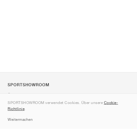
SPORTSHOWROOM
Über uns
SPORTSHOWROOM verwendet Cookies. Über unsere
Cookie-
Kontakt
Richtlinie
.
Sitemap
Weitermachen
Marken