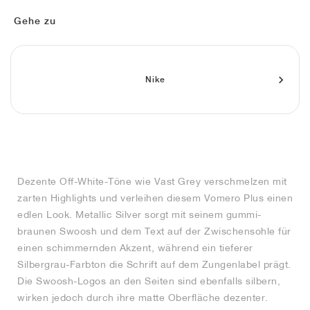
FIELD GENERAL
CRAZE
ADIRACER
MULE
471
GEL-CUMULUS 16
G.T. CUT
FORCE 58
TEKKIRA CUP
508
JORDAN
Gehe zu
KILLSHOT 2
MOTO 2K
ITALIA
LEGACY 312
ALLERDALE
G.T. FUTURE
PS8
ALOHA SUPER
600
TOTAL 90
PHENOMENA
FORUM
JUMPMAN JACK
2000
VERTEBRAE
808
Nike
AVA ROVER
1000
HAMBURG
204L
AIR MAX 95
933
MIND
860V2
Dezente Off-White-Töne wie Vast Grey verschmelzen mit
AIR RIFT
zarten Highlights und verleihen diesem Vomero Plus einen
edlen Look. Metallic Silver sorgt mit seinem gummi-
braunen Swoosh und dem Text auf der Zwischensohle für
einen schimmernden Akzent, während ein tieferer
Silbergrau-Farbton die Schrift auf dem Zungenlabel prägt.
Die Swoosh-Logos an den Seiten sind ebenfalls silbern,
wirken jedoch durch ihre matte Oberfläche dezenter.