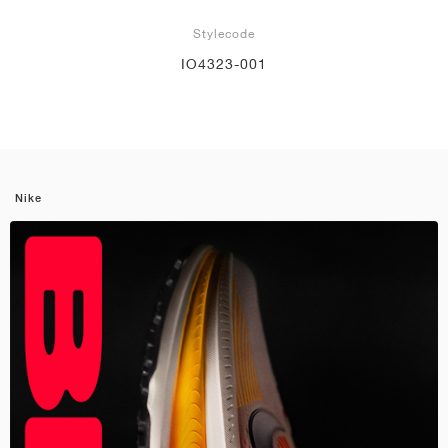
Stylecode
IO4323-001
Nike