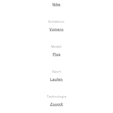
Nike
Kollektion
Vomero
Modell
Plus
Sport
Laufen
Technologie
ZoomX