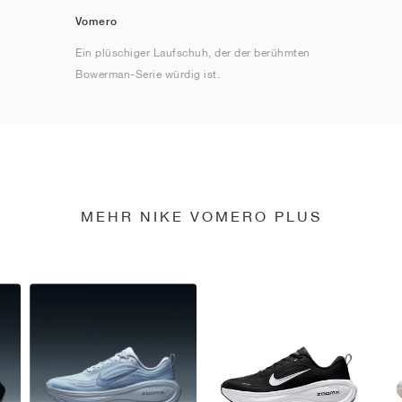
Vomero
Ein plüschiger Laufschuh, der der berühmten
Bowerman-Serie würdig ist.
MEHR NIKE VOMERO PLUS