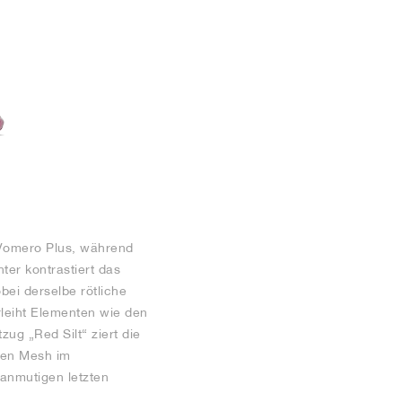
 Vomero Plus, während
ter kontrastiert das
bei derselbe rötliche
rleiht Elementen wie den
g „Red Silt“ ziert die
nnen Mesh im
anmutigen letzten