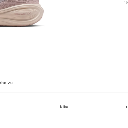
"S
ehe zu
Nike