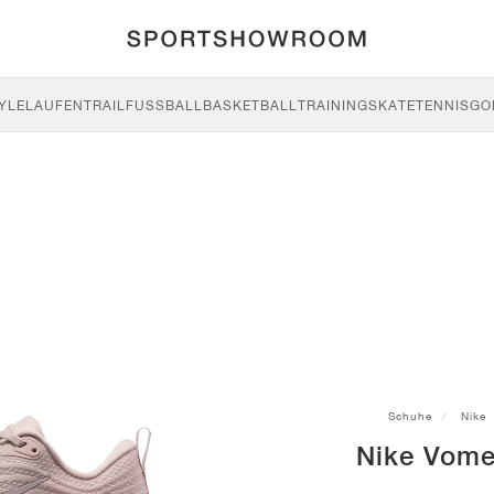
YLE
LAUFEN
TRAIL
FUSSBALL
BASKETBALL
TRAINING
SKATE
TENNIS
GO
Schuhe
Nike
Nike Vome