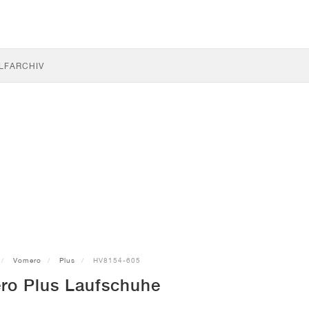
LF
ARCHIV
Vomero
Plus
HV8154-605
ro Plus Laufschuhe