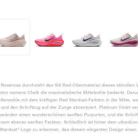
Rosérosa durchzieht das Silt Red-Obermaterial dieses stilvollen
rbton namens Chalk die maximalistische Mittelsohle bedeckt. Darun
ßensohle mit dem kräftigen Red Stardust-Farbton in der Mitte, wo
und den Schriftzug auf der Zunge akzentuiert. Platinum Violet ve
änden einen wunderschönen sanften Purpurton, und der Schriftzu
 einem ebenso sanften Farbton. Schließlich ist hinter dem ultradü
Stardust“-Logo zu erkennen, das diesem eleganten Design einen 