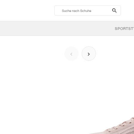
search-
btn
SPORTST