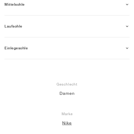
Mittelsohle
Laufsohle
Einlegesohle
Geschlecht
Damen
Marke
Nike