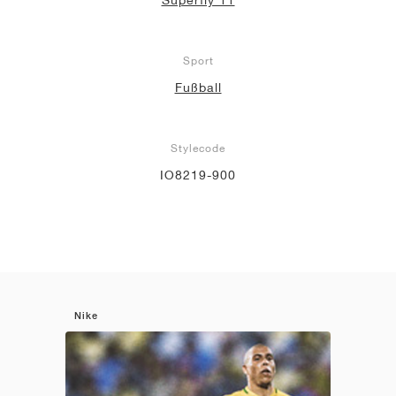
Sport
Fußball
Stylecode
IO8219-900
Nike