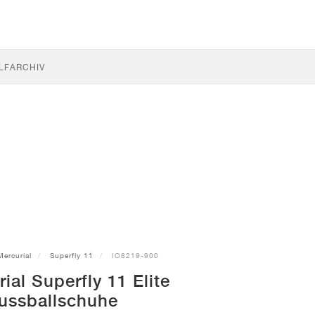
LF
ARCHIV
Mercurial
Superfly 11
IO8219-900
ial Superfly 11 Elite
ussballschuhe