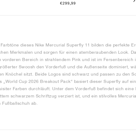
€299,99
Farbtöne dieses Nike Mercurial Superfly 11 bilden die perfekte 
ischen Merkmalen und sorgen für einen atemberaubenden Look. Da
m vorderen Bereich in strahlendem Pink und ist im Fersenbereich
größerter Swoosh den Vorderfuß und die Außenseite dominiert, wä
n Knöchel sitzt. Beide Logos sind schwarz und passen zu den Sc
es „World Cup 2026 Breakout Pack“ basiert dieser Superfly auf ei
isiter Farben durchläuft. Unter dem Vorderfuß befindet sich eine
ttem schwarzem Schriftzug verziert ist, und ein stilvolles Mercur
n Fußballschuh ab.