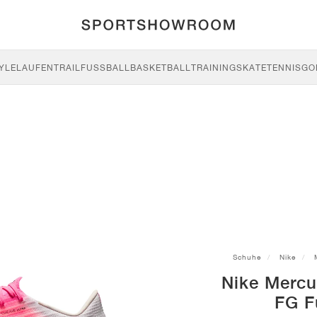
YLE
LAUFEN
TRAIL
FUSSBALL
BASKETBALL
TRAINING
SKATE
TENNIS
GO
Schuhe
Nike
Nike Mercur
FG F