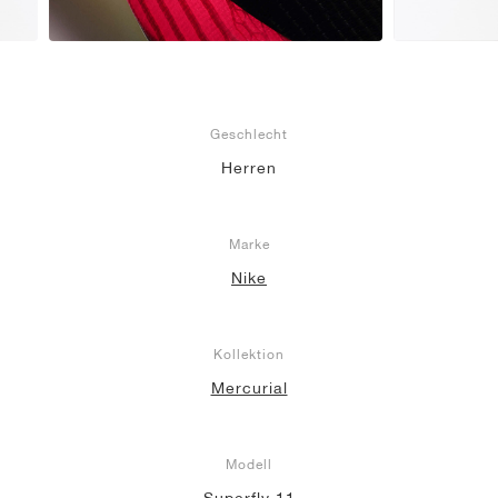
Geschlecht
Herren
Marke
Nike
Kollektion
Mercurial
Modell
Superfly 11