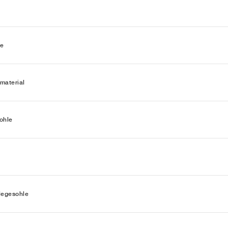
ie
material
ohle
legesohle