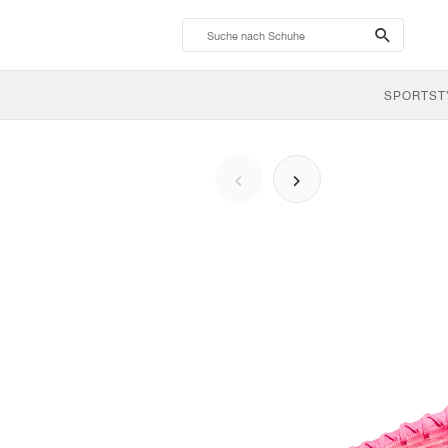
search-
btn
SPORTST