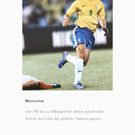
Mercurial
Vom R9 bis zu Mbappé hat dieser geschickte
Schuh die Füße der größten Talente geziert.