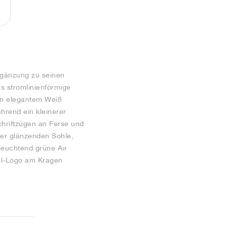
Ergänzung zu seinen
s stromlinienförmige
 in elegantem Weiß
hrend ein kleinerer
hriftzügen an Ferse und
ner glänzenden Sohle,
 leuchtend grüne Air
ial-Logo am Kragen