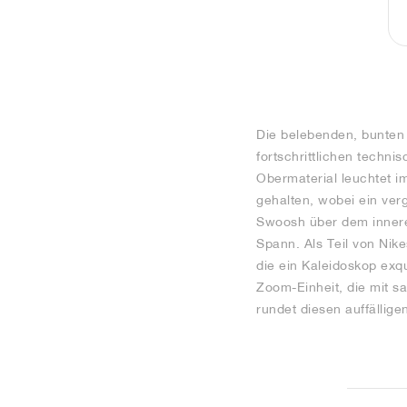
Die belebenden, bunten 
fortschrittlichen techn
Obermaterial leuchtet i
gehalten, wobei ein ver
Swoosh über dem innere
Spann. Als Teil von Nik
die ein Kaleidoskop exqu
Zoom-Einheit, die mit sa
rundet diesen auffällige