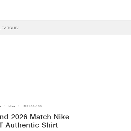
LF
ARCHIV
e
Nike
IB5153-100
and 2026 Match Nike
T Authentic Shirt