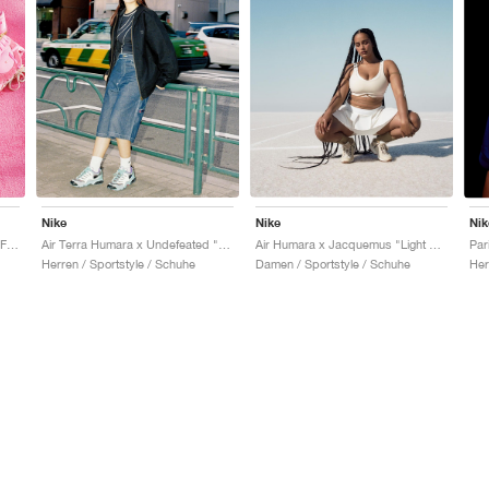
Nike
Nike
Nik
Air Humara x Jacquemus "Pink Flash"
Air Terra Humara x Undefeated "Light Menta"
Air Humara x Jacquemus "Light Bone"
Herren / Sportstyle / Schuhe
Damen / Sportstyle / Schuhe
Her