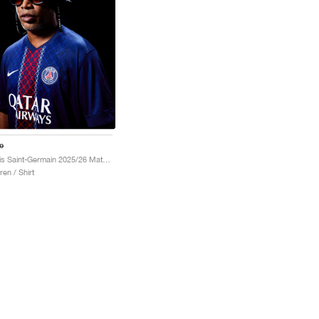
e
Paris Saint-Germain 2025/26 Match Home Dri-FIT ADV "Midnight Navy & White"
ren / Shirt