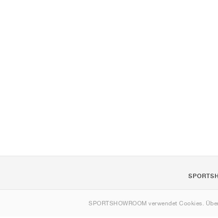
SPORTS
Über uns
SPORTSHOWROOM verwendet Cookies. Über
Kontakt