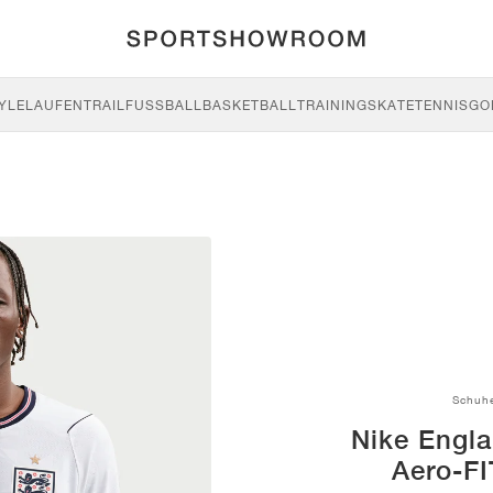
YLE
LAUFEN
TRAIL
FUSSBALL
BASKETBALL
TRAINING
SKATE
TENNIS
GO
Schuh
Nike Engl
Aero-FI