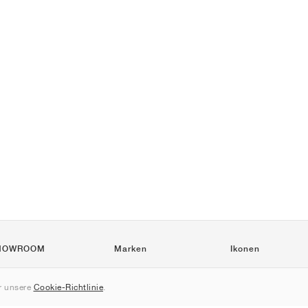
HOWROOM
Marken
Ikonen
Nike
Air Force 1
 unsere
Cookie-Richtlinie
.
Jordan
Jordan 1