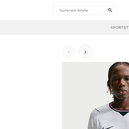
search-
btn
SPORTST