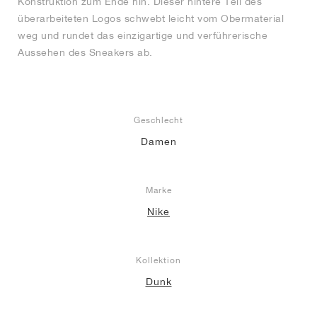
Konstruktion zum Ende hin. Dieser hintere Teil des
überarbeiteten Logos schwebt leicht vom Obermaterial
weg und rundet das einzigartige und verführerische
Aussehen des Sneakers ab.
Geschlecht
Damen
Marke
Nike
Kollektion
Dunk