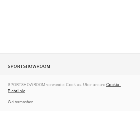
SPORTSHOWROOM
Über uns
SPORTSHOWROOM verwendet Cookies. Über unsere
Cookie-
Kontakt
Richtlinie
.
Sitemap
Weitermachen
Marken
Nike
Jordan