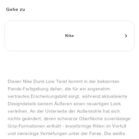
FIELD GENERAL
CRAZE
ADIRACER
MULE
471
GEL-CUMULUS 16
G.T. CUT
FORCE 58
TEKKIRA CUP
508
JORDAN
Gehe zu
KILLSHOT 2
MOTO 2K
ITALIA
LEGACY 312
ALLERDALE
G.T. FUTURE
PS8
ALOHA SUPER
600
TOTAL 90
PHENOMENA
FORUM
JUMPMAN JACK
2000
VERTEBRAE
808
Nike
AVA ROVER
1000
HAMBURG
204L
AIR MAX 95
933
MIND
860V2
Dieser Nike Dunk Low Twist kommt in der bekannten
AIR RIFT
Panda-Farbgebung daher, die für ein angenehm
vertrautes Erscheinungsbild sorgt, während aktualisierte
Designdetails seinem Äußeren einen neuartigen Look
verleihen. An der Unterseite der Außensohle hat sich
nichts geändert, deren schwarze Oberfläche zuverlässige
Grip-Formationen enthält - kreisförmige Rillen im Vorfuß
und viereckige Vertiefungen unter der Ferse. Die weiße