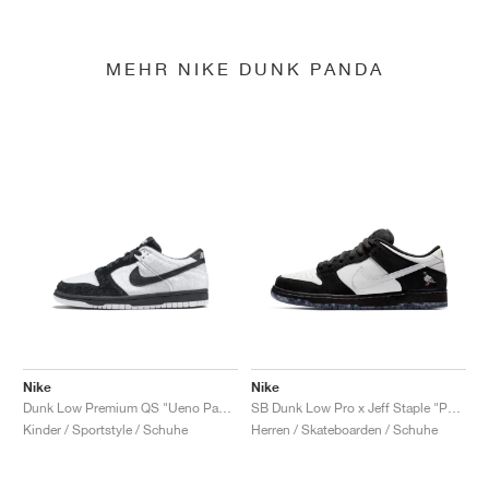
MEHR NIKE DUNK PANDA
Nike
Nike
Dunk Low Premium QS "Ueno Panda"
SB Dunk Low Pro x Jeff Staple "Panda Pigeon"
Kinder / Sportstyle / Schuhe
Herren / Skateboarden / Schuhe