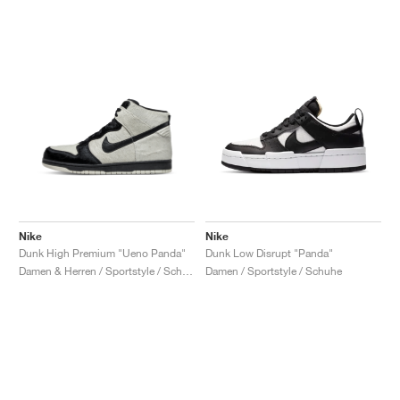
Nike
Nike
Dunk High Premium "Ueno Panda"
Dunk Low Disrupt "Panda"
Damen & Herren / Sportstyle / Schuhe
Damen / Sportstyle / Schuhe