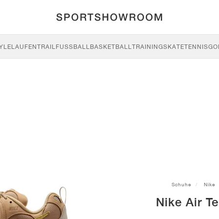
YLE
LAUFEN
TRAIL
FUSSBALL
BASKETBALL
TRAINING
SKATE
TENNIS
GO
Schuhe
Nike
Nike Air T