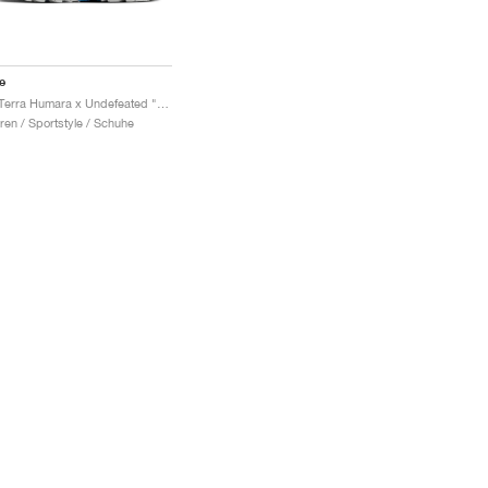
e
Air Terra Humara x Undefeated "Archeo Brown"
ren / Sportstyle / Schuhe