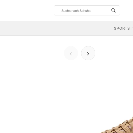
search-
btn
SPORTST