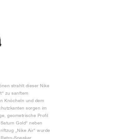
nen strahlt dieser Nike
t“ zu sanftem
en Knöcheln und dem
chutzkanten sorgen im
ge, geometrische Profil
 „Saturn Gold“ neben
riftzug „Nike Air“ wurde
e Retro-Sneaker