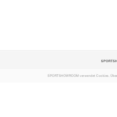
SPORTS
Über uns
SPORTSHOWROOM verwendet Cookies. Über
Kontakt
Sitemap