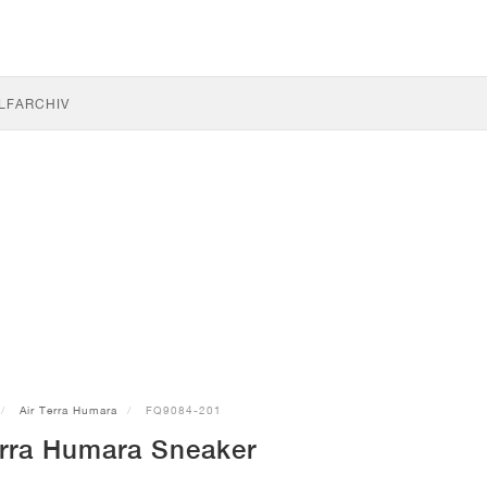
LF
ARCHIV
Air Terra Humara
FQ9084-201
erra Humara Sneaker