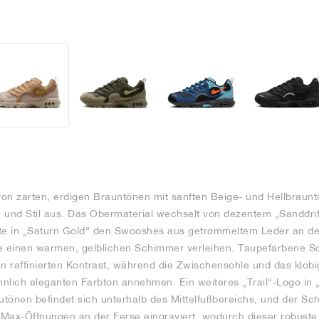
on zarten, erdigen Brauntönen mit sanften Beige- und Hellbrauntö
 und Stil aus. Das Obermaterial wechselt von dezentem „Sanddrif
te in „Saturn Gold“ den Swooshes aus getrommeltem Leder an d
ge einen warmen, gelblichen Schimmer verleihen. Taupefarbene S
en raffinierten Kontrast, während die Zwischensohle und das klobi
nlich eleganten Farbton annehmen. Ein weiteres „Trail“-Logo in
tönen befindet sich unterhalb des Mittelfußbereichs, und der Sch
-Max-Öffnungen an der Ferse eingraviert, wodurch dieser robust