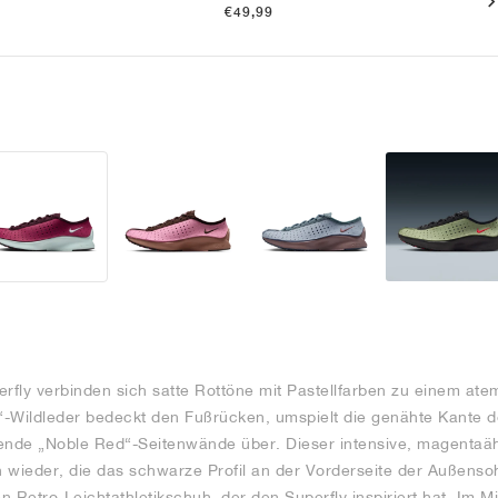
€49,99
erfly verbinden sich satte Rottöne mit Pastellfarben zu einem at
“-Wildleder bedeckt den Fußrücken, umspielt die genähte Kante 
ende „Noble Red“-Seitenwände über. Dieser intensive, magentaäh
ieder, die das schwarze Profil an der Vorderseite der Außensoh
 Retro-Leichtathletikschuh, der den Superfly inspiriert hat. Im Mi