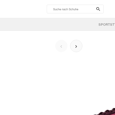
search-
btn
SPORTST