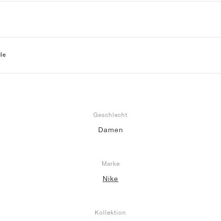
le
Geschlecht
Damen
Marke
Nike
Kollektion