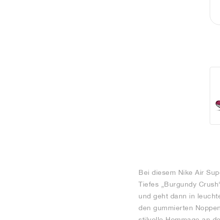
Bei diesem Nike Air Sup
Tiefes „Burgundy Crush
und geht dann in leucht
den gummierten Noppen w
stilvolle Hommage an den