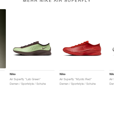
MEHR NIKE AIR SUPERFLY
Nike
Nike
Nik
Air Superfly "Lab Green"
Air Superfly "Mystic Red"
Air
Damen / Sportstyle / Schuhe
Damen / Sportstyle / Schuhe
Dam