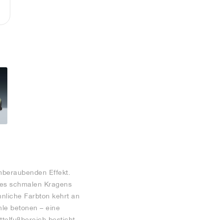
emberaubenden Effekt.
des schmalen Kragens
nliche Farbton kehrt an
le betonen – eine
ttelfußbereich besticht