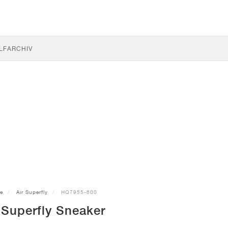
LF
ARCHIV
e
Air Superfly
HQ7955-600
 Superfly Sneaker