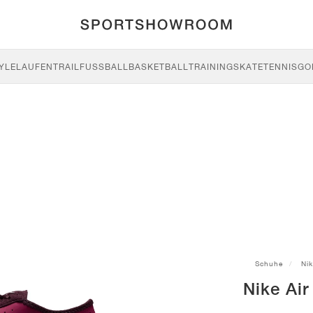
YLE
LAUFEN
TRAIL
FUSSBALL
BASKETBALL
TRAINING
SKATE
TENNIS
GO
Schuhe
Nik
Nike Air