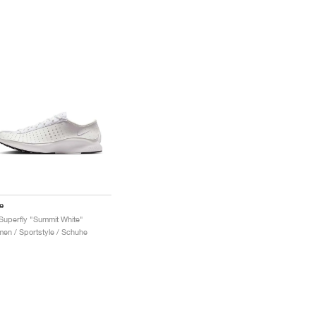
e
 Superfly "Summit White"
en / Sportstyle / Schuhe