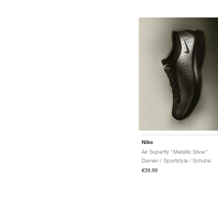
Nike
Air Superfly "Metallic Silver"
Damen / Sportstyle / Schuhe
€39,99