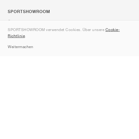
SPORTSHOWROOM
Über uns
SPORTSHOWROOM verwendet Cookies. Über unsere
Cookie-
Kontakt
Richtlinie
.
Sitemap
Weitermachen
Marken
Nike
Jordan
adidas
New Balance
ASICS
PUMA
Converse
Vans