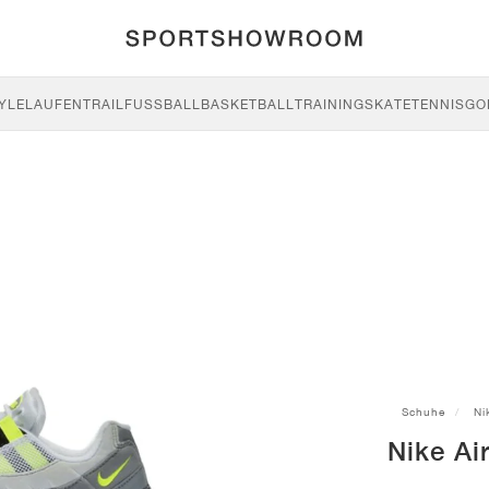
YLE
LAUFEN
TRAIL
FUSSBALL
BASKETBALL
TRAINING
SKATE
TENNIS
GO
Schuhe
Ni
Nike Ai