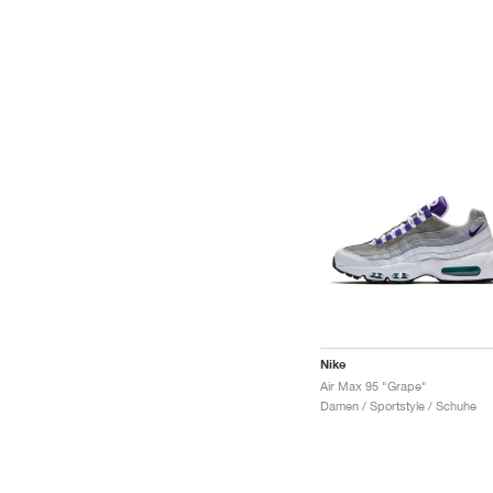
Nike
Air Max 95 "Grape"
Damen / Sportstyle / Schuhe