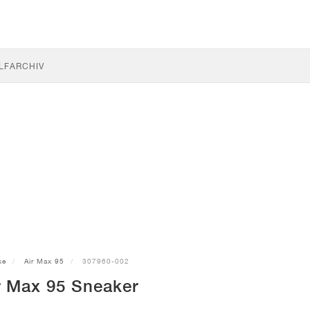
LF
ARCHIV
ke
Air Max 95
307960-002
r Max 95 Sneaker