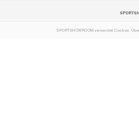
SPORTS
Über uns
SPORTSHOWROOM verwendet Cookies. Über
Kontakt
Sitemap