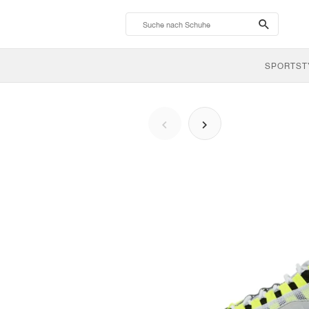
search-
btn
SPORTST