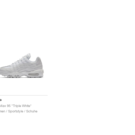
e
 Max 95 "Triple White"
en / Sportstyle / Schuhe