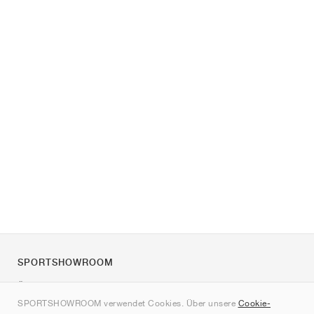
SPORTSHOWROOM
Über uns
SPORTSHOWROOM verwendet Cookies. Über unsere
Cookie-
Kontakt