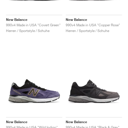
New Balance
New Balance
990v4 Made in USA "Covert Green"
990v4 Made in USA "Copper Rose"
Herren / Sportstyle / Schuhe
Herren / Sportstyle / Schuhe
New Balance
New Balance
990v4 Made in USA "Wild Indigo"
990v4 Made in USA "Black & Grey"