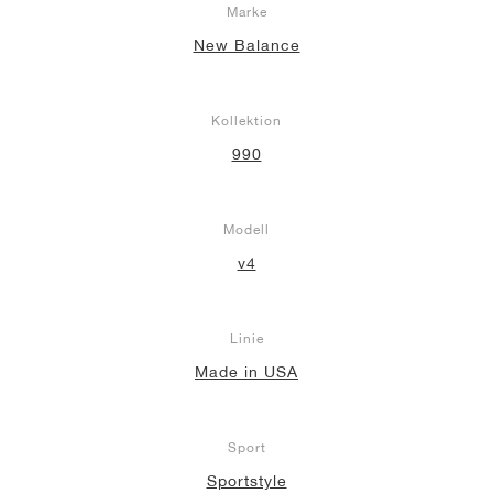
Marke
New Balance
Kollektion
990
Modell
v4
Linie
Made in USA
Sport
Sportstyle