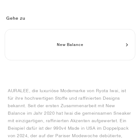
FIELD GENERAL
CRAZE
ADIRACER
MULE
471
GEL-CUMULUS 16
G.T. CUT
FORCE 58
TEKKIRA CUP
508
JORDAN
KILLSHOT 2
MOTO 2K
ITALIA
LEGACY 312
ALLERDALE
G.T. FUTURE
PS8
ALOHA SUPER
600
Gehe zu
TOTAL 90
PHENOMENA
FORUM
JUMPMAN JACK
2000
VERTEBRAE
808
New Balance
AVA ROVER
1000
HAMBURG
204L
AIR MAX 95
933
MIND
860V2
AIR RIFT
AURALEE, die luxuriöse Modemarke von Ryota Iwai, ist
für ihre hochwertigen Stoffe und raffinierten Designs
bekannt. Seit der ersten Zusammenarbeit mit New
Balance im Jahr 2020 hat Iwai die gemeinsamen Sneaker
mit einzigartigen, raffinierten Akzenten aufgewertet. Ein
Beispiel dafür ist der 990v4 Made in USA im Doppelpack
von 2024, der auf der Pariser Modewoche debütierte,