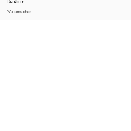
Richtlinie
.
Sitemap
Weitermachen
Marken
Nike
Jordan
adidas
New Balance
ASICS
PUMA
Converse
Vans
Hoka
Salomon
On
Saucony