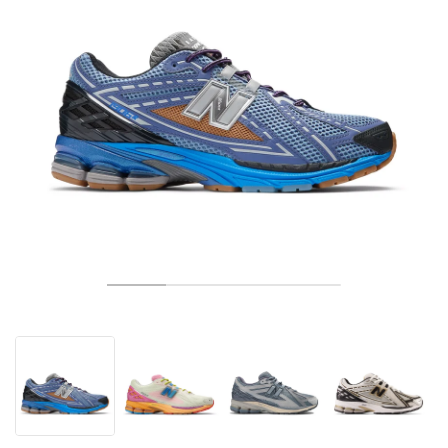
TENNIS
ALL
NIKE
ADIDAS
NEW BALANCE
MARKEN
V2K RUN
VAPORMAX
SL 72
6
9060
GEL-1130
INHALE
SAUCONY
VOMERO
ADIZERO ADIOS PRO
FUELCELL REBEL
NOVABLAST
FOREVERRUN NITRO™
KIGER
TERREX FREE HIKER
TEKTREL
SAUCONY
PHANTOM
COPA
KING
442
LEBRON
TATUM
HARDEN
SCOOT
HESI LOW
ALL
METCON
DROPSET
ALLE
NEW BALANCE
GOLF
ALL
NIKE
ADIDAS
NEW BALANCE
ASICS
P-6000
270
JABBAR
11
480
GT-2160
H-STREET
SALOMON
STRUCTURE
ADIZERO BOSTON
FUELCELL SUPERCOMP ELITE
SUPERBLAST
VELOCITY NITRO™
PEGASUS
TERREX SKYCHASER
KD
ZION
DAME
STEWIE
TWO WXY
FREE METCON
RAPIDMOVE
ASICS
ALL
SB
ALL
SAMBA
ALL
1010
ALLE
VANS
ARCHIV
ALL
NIKE
ADIDAS
PUMA
V5 RNR
DN
TAEKWONDO
12
990
GEL-QUANTUM
KING INDOOR
MIZUNO
MAXFLY
ADIZERO EVO SL
METASPEED
JUNIPER
TERREX TRAILMAKER
GIANNIS
40
D.O.N.
HALI
FRESH FOAM BB
ROMALEOS
ADIPOWER
ON
DUNK
GAZELLE
272
ASICS
ALL
VAPOR
ALL
BARRICADE
COCO CG
COURT FF
MARKEN
INITIATOR
SNDR
TOKYO
13
991
GEL-VENTURE 6
V-S1
DRAGONFLY
JA
HEIR
ADIZERO SELECT
ALL-PRO NITRO™
FREE 2025
BLAZER
SUPERSTAR
306
CONVERSE
GP CHALLENGE
ADIZERO CYBERSONIC
COCO DELRAY
SOLUTION SPEED FF
VICTORY TOUR
TOUR360
AVANT
AIR SUPERFLY
180
JAPAN
14
T500
GEL-KINETIC FLUENT
VICTORY
BOOK
LEBRON TR1
JANOSKI
BUSENITZ
417
JORDAN
ADIZERO UBERSONIC
FUELCELL 996
GEL-RESOLUTION
INFINITY TOUR
CODECHAOS
ROYALE
ALLE
NIKE
SHOX
TL 2.5
ADIZERO ARUKU
FLIGHT COURT
1000
GEL-DS TRAINER 14
SABRINA
NYJAH
TYSHAWN
430
AVACOURT
SOLUTION SWIFT FF
VICTORY PRO
ADIZERO ZG
SHADOWCAT
ADIDAS
AIR PEGASUS 2005
PORTAL
LIGHTBLAZE
SPIZIKE
740
GEL-K1011
A'ONE
ISHOD
PUIG
440
DEFIANT SPEED
GEL-CHALLENGER
FREE GOLF
NEW BALANCE
ASTROGRABBER
MUSE
MEGARIDE
TRUNNER
2010
GEL-KAYANO 12.1
G.T. HUSTLE
P-ROD
NORA
480
ASICS