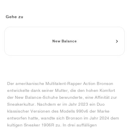
FIELD GENERAL
CRAZE
ADIRACER
MULE
471
GEL-CUMULUS 16
G.T. CUT
FORCE 58
TEKKIRA CUP
508
JORDAN
KILLSHOT 2
MOTO 2K
ITALIA
LEGACY 312
ALLERDALE
G.T. FUTURE
PS8
ALOHA SUPER
600
Gehe zu
TOTAL 90
PHENOMENA
FORUM
JUMPMAN JACK
2000
VERTEBRAE
808
New Balance
AVA ROVER
1000
HAMBURG
204L
AIR MAX 95
933
MIND
860V2
AIR RIFT
Der amerikanische Multitalent-Rapper Action Bronson
entwickelte dank seiner Mutter, die den hohen Komfort
der New Balance-Schuhe bewunderte, eine Affinität zur
Sneakerkultur. Nachdem er im Jahr 2023 ein Duo
klassischer Versionen des Modells 990v6 der Marke
entworfen hatte, wandte sich Bronson im Jahr 2024 dem
kultigen Sneaker 1906R zu. In drei auffälligen