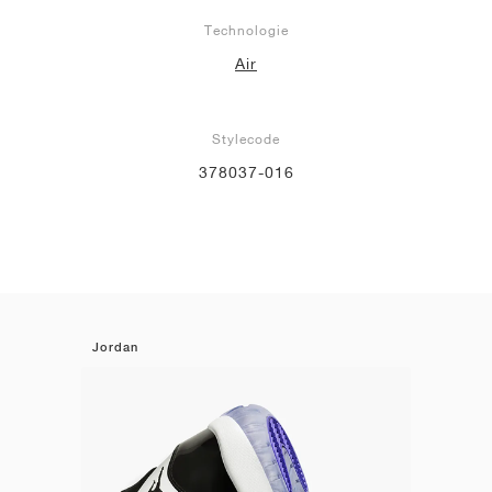
Technologie
Air
Stylecode
378037-016
Jordan