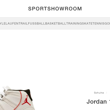
YLE
LAUFEN
TRAIL
FUSSBALL
BASKETBALL
TRAINING
SKATE
TENNIS
GO
Schuhe
Jordan 