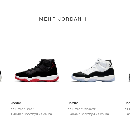
MEHR JORDAN 11
Jordan
Jordan
Jo
11 Retro "Bred"
11 Retro "Concord"
11 
Herren / Sportstyle / Schuhe
Herren / Sportstyle / Schuhe
Her