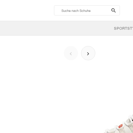
search-
btn
SPORTST