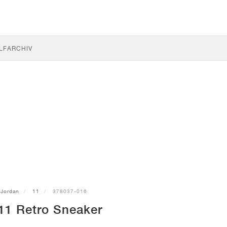
LF
ARCHIV
Jordan
11
378037-016
11 Retro Sneaker