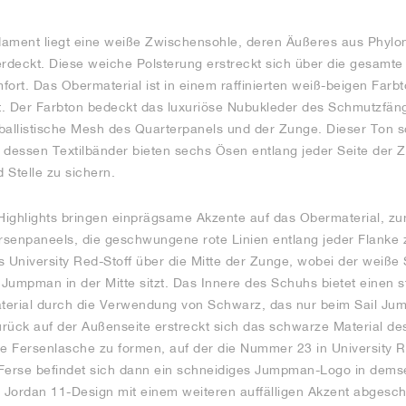
dament liegt eine weiße Zwischensohle, deren Äußeres aus Phylo
rdeckt. Diese weiche Polsterung erstreckt sich über die gesamt
ort. Das Obermaterial ist in einem raffinierten weiß-beigen Farbt
st. Der Farbton bedeckt das luxuriöse Nubukleder des Schmutzfän
ballistische Mesh des Quarterpanels und der Zunge. Dieser Ton 
dessen Textilbänder bieten sechs Ösen entlang jeder Seite der 
 Stelle zu sichern.
-Highlights bringen einprägsame Akzente auf das Obermaterial, zu
senpaneels, die geschwungene rote Linien entlang jeder Flanke 
s University Red-Stoff über die Mitte der Zunge, wobei der weiße 
Jumpman in der Mitte sitzt. Das Innere des Schuhs bietet einen 
terial durch die Verwendung von Schwarz, das nur beim Sail Ju
rück auf der Außenseite erstreckt sich das schwarze Material de
ne Fersenlasche zu formen, auf der die Nummer 23 in University Re
r Ferse befindet sich dann ein schneidiges Jumpman-Logo in dem
r Jordan 11-Design mit einem weiteren auffälligen Akzent abgesch