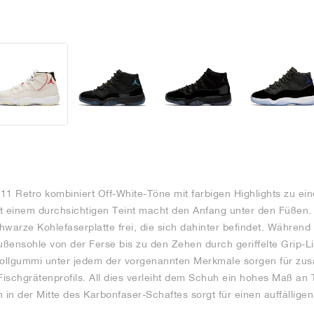
n 11 Retro kombiniert Off-White-Töne mit farbigen Highlights zu e
t einem durchsichtigen Teint macht den Anfang unter den Füßen. 
chwarze Kohlefaserplatte frei, die sich dahinter befindet. Während
Außensohle von der Ferse bis zu den Zehen durch geriffelte Grip-L
ollgummi unter jedem der vorgenannten Merkmale sorgen für zusä
ischgrätenprofils. All dies verleiht dem Schuh ein hohes Maß an 
in der Mitte des Karbonfaser-Schaftes sorgt für einen auffälligen