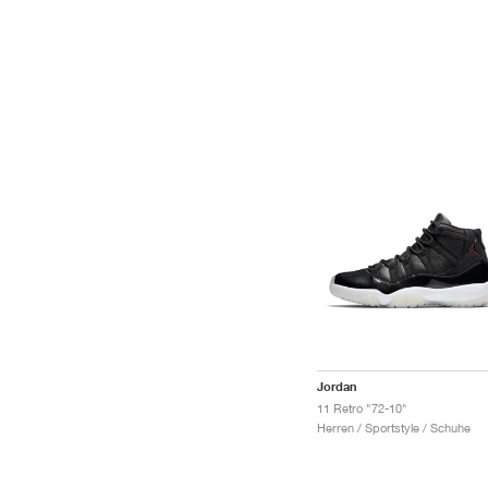
Jordan
11 Retro "72-10"
Herren / Sportstyle / Schuhe