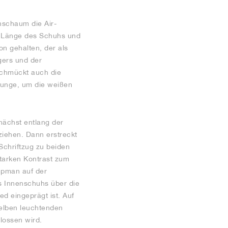
nschaum die Air-
e Länge des Schuhs und
on gehalten, der als
gers und der
schmückt auch die
Zunge, um die weißen
nächst entlang der
ziehen. Dann erstreckt
Schriftzug zu beiden
starken Kontrast zum
mpman auf der
s Innenschuhs über die
d eingeprägt ist. Auf
selben leuchtenden
lossen wird.