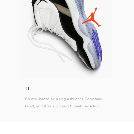
11
So wie Jordan sein unglaubliches Comeback
feiert, so tut es auch sein Signature-Schuh.