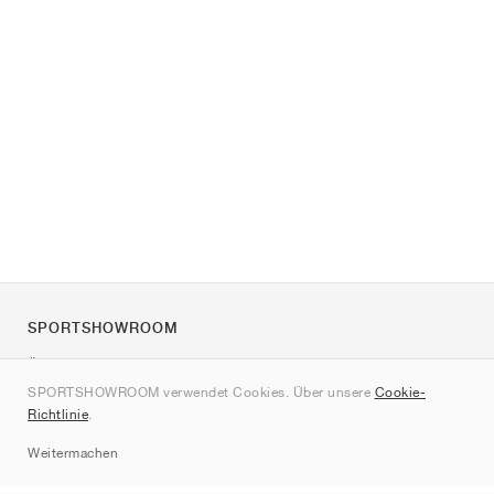
SPORTSHOWROOM
Über uns
SPORTSHOWROOM verwendet Cookies. Über unsere
Cookie-
Kontakt
Richtlinie
.
Sitemap
Weitermachen