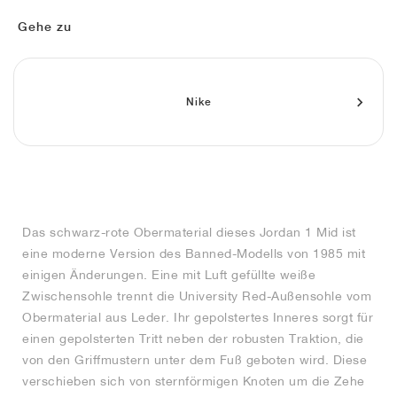
FIELD GENERAL
CRAZE
ADIRACER
MULE
471
GEL-CUMULUS 16
G.T. CUT
FORCE 58
TEKKIRA CUP
508
JORDAN
Gehe zu
KILLSHOT 2
MOTO 2K
ITALIA
LEGACY 312
ALLERDALE
G.T. FUTURE
PS8
ALOHA SUPER
600
TOTAL 90
PHENOMENA
FORUM
JUMPMAN JACK
2000
VERTEBRAE
808
Nike
AVA ROVER
1000
HAMBURG
204L
AIR MAX 95
933
MIND
860V2
Das schwarz-rote Obermaterial dieses Jordan 1 Mid ist
AIR RIFT
eine moderne Version des Banned-Modells von 1985 mit
einigen Änderungen. Eine mit Luft gefüllte weiße
Zwischensohle trennt die University Red-Außensohle vom
Obermaterial aus Leder. Ihr gepolstertes Inneres sorgt für
einen gepolsterten Tritt neben der robusten Traktion, die
von den Griffmustern unter dem Fuß geboten wird. Diese
verschieben sich von sternförmigen Knoten um die Zehe