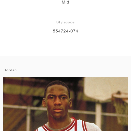
Mid
Stylecode
554724-074
Jordan