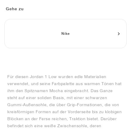
FIELD GENERAL
CRAZE
ADIRACER
MULE
471
GEL-CUMULUS 16
G.T. CUT
FORCE 58
TEKKIRA CUP
508
JORDAN
Gehe zu
KILLSHOT 2
MOTO 2K
ITALIA
LEGACY 312
ALLERDALE
G.T. FUTURE
PS8
ALOHA SUPER
600
TOTAL 90
PHENOMENA
FORUM
JUMPMAN JACK
2000
VERTEBRAE
808
Nike
AVA ROVER
1000
HAMBURG
204L
AIR MAX 95
933
MIND
860V2
Für diesen Jordan 1 Low wurden edle Materialien
AIR RIFT
verwendet, und seine Farbpalette aus warmen Tönen hat
ihm den Spitznamen Mocha eingebracht. Das Ganze
steht auf einer soliden Basis, mit einer schwarzen
Gummi-Außensohle, die über Grip-Formationen, die von
kreisförmigen Formen auf der Vorderseite bis zu klobigen
Blöcken an der Ferse reichen, Traktion bietet. Darüber
befindet sich eine weiße Zwischensohle, deren