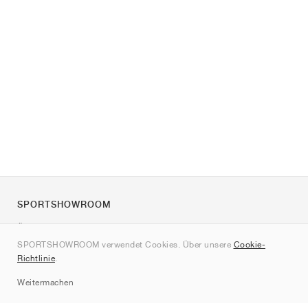
SPORTSHOWROOM
Über uns
SPORTSHOWROOM verwendet Cookies. Über unsere
Cookie-
Kontakt
Richtlinie
.
Sitemap
Weitermachen