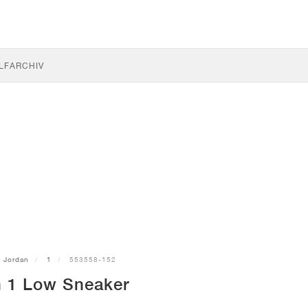
LF
ARCHIV
Jordan
1
553558-152
 1 Low Sneaker