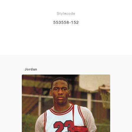
Stylecode
553558-152
Jordan