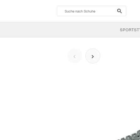
search-
btn
SPORTST