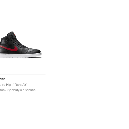
rdan
etro High "Rare Air"
ren / Sportstyle / Schuhe