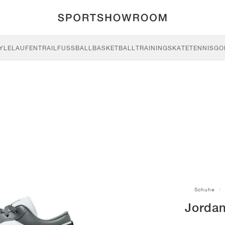
YLE
LAUFEN
TRAIL
FUSSBALL
BASKETBALL
TRAINING
SKATE
TENNIS
GO
Schuhe
Jordan