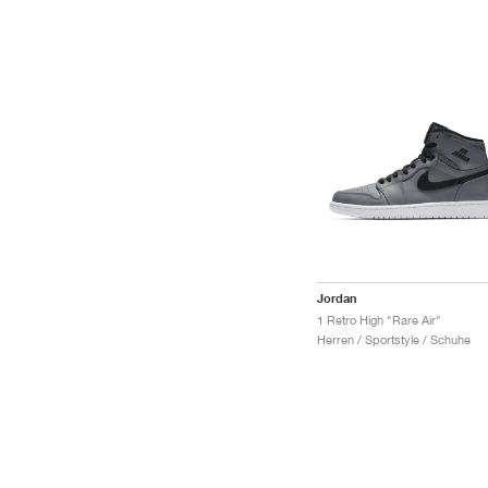
Jordan
1 Retro High "Rare Air"
Herren / Sportstyle / Schuhe