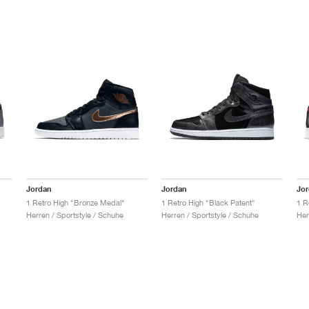
Jordan
Jordan
Jo
1 Retro High "Bronze Medal"
1 Retro High "Black Patent"
1 R
Herren / Sportstyle / Schuhe
Herren / Sportstyle / Schuhe
Her