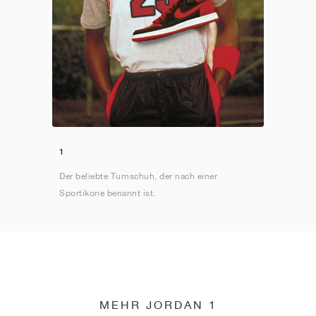
1
Der beliebte Turnschuh, der nach einer
Sportikone benannt ist.
MEHR JORDAN 1