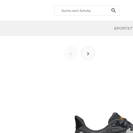
search-
btn
SPORTST