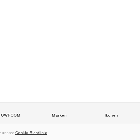
HOWROOM
Marken
Ikonen
Nike
Air Force 1
 unsere
Cookie-Richtlinie
.
Jordan
Jordan 1