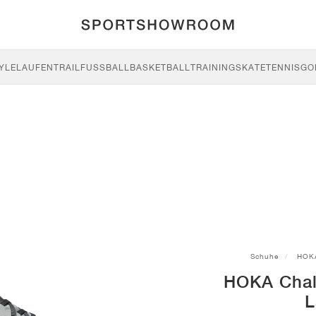
YLE
LAUFEN
TRAIL
FUSSBALL
BASKETBALL
TRAINING
SKATE
TENNIS
GO
Schuhe
HOK
HOKA Chal
L