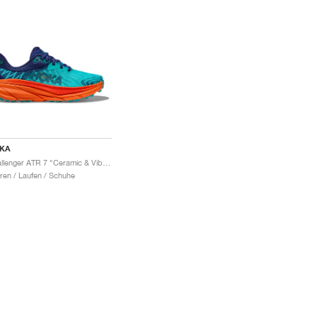
KA
Challenger ATR 7 "Ceramic & Vibrant Orange"
ren / Laufen / Schuhe