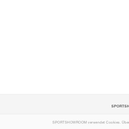
SPORTS
Über uns
SPORTSHOWROOM verwendet Cookies. Über
Kontakt