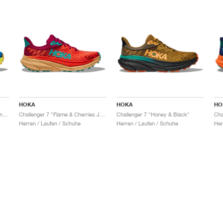
HOKA
HOKA
HO
Challenger 7 "Diva Blue & Evening Primrose"
Challenger 7 "Flame & Cherries Jubilee"
Challenger 7 "Honey & Black"
Herren / Laufen / Schuhe
Herren / Laufen / Schuhe
Her