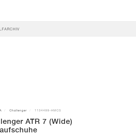
LF
ARCHIV
A
Challenger
1134499-HMCS
lenger ATR 7 (Wide)
aufschuhe