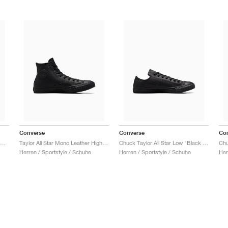
Converse
Converse
Co
huck Taylor All Star Leather Low "Black"
Taylor All Star Mono Leather High "Triple Black"
Chuck Taylor All Star Low "Black Mono"
Herren / Sportstyle / Schuhe
Herren / Sportstyle / Schuhe
Her