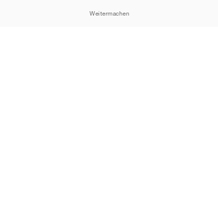
Weitermachen
Cookie-Erklärung
Datenschutzrichtlinie