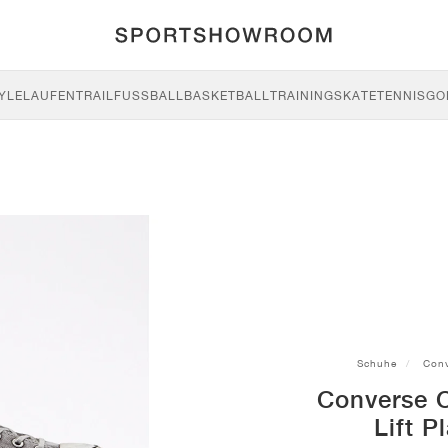
YLE
LAUFEN
TRAIL
FUSSBALL
BASKETBALL
TRAINING
SKATE
TENNIS
GO
Schuhe
Conv
Converse C
Lift P