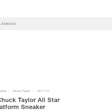
LF
ARCHIV
erse
Chuck Taylor
563113C
huck Taylor All Star
latform Sneaker