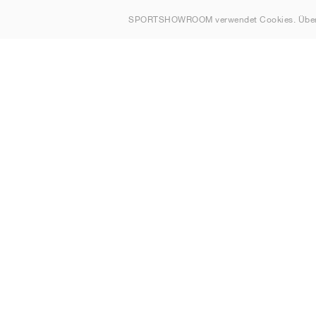
Über uns
SPORTSHOWROOM verwendet Cookies. Über
Kontakt
Sitemap
Deutschland