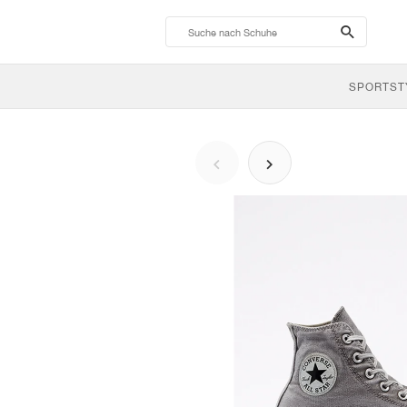
search-
btn
SPORTST