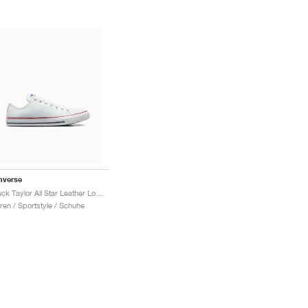
nverse
Chuck Taylor All Star Leather Low "White"
ren / Sportstyle / Schuhe