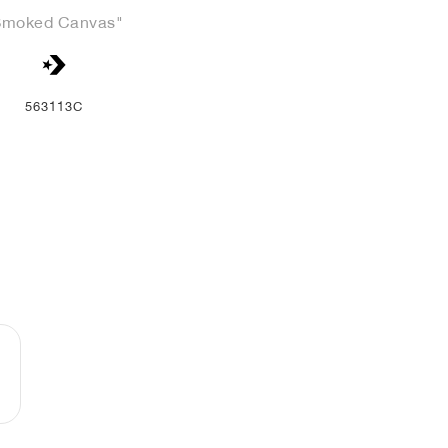
Smoked Canvas"
563113C