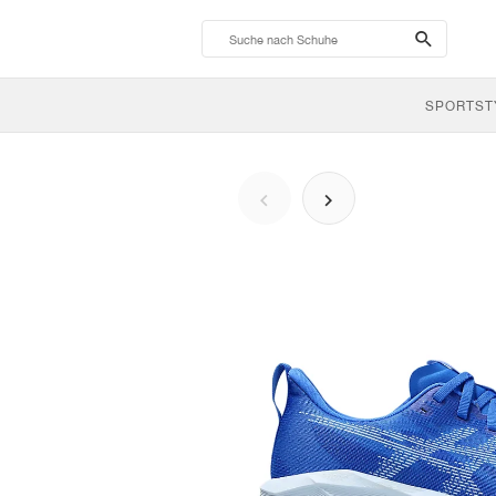
search-
btn
SPORTST