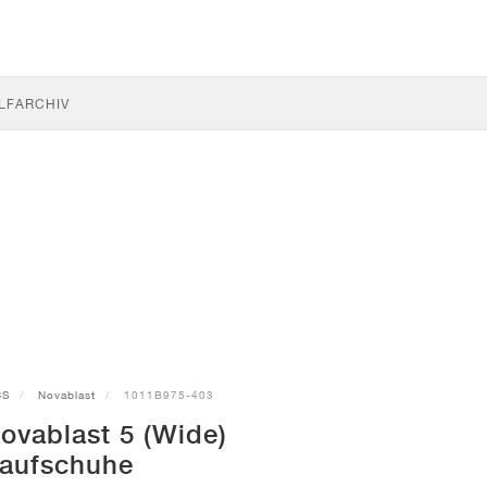
LF
ARCHIV
CS
Novablast
1011B975-403
ovablast 5 (Wide)
aufschuhe