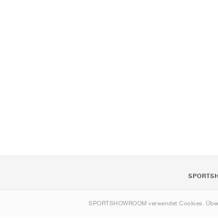
SPORTS
Über uns
SPORTSHOWROOM verwendet Cookies. Über
Kontakt