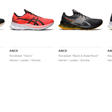
ASICS
ASICS
AS
Novablast "Tokyo"
Novablast "Black & Sheet Rock"
Nov
Herren / Laufen / Schuhe
Herren / Laufen / Schuhe
Her