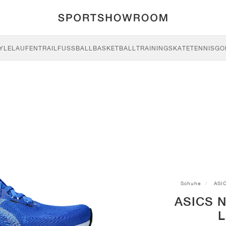
YLE
LAUFEN
TRAIL
FUSSBALL
BASKETBALL
TRAINING
SKATE
TENNIS
GO
Schuhe
ASI
ASICS N
L