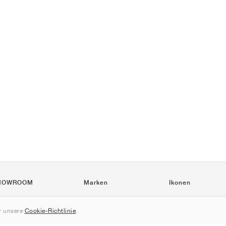
HOWROOM
Marken
Ikonen
Nike
Air Force 1
 unsere
Cookie-Richtlinie
.
Jordan
Jordan 1