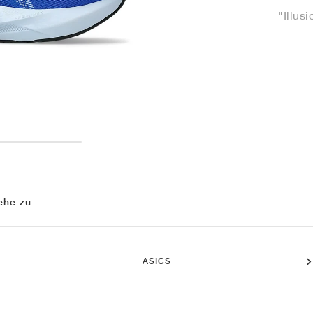
"Illus
ehe zu
ASICS