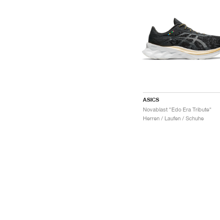
ASICS
Novablast "Edo Era Tribute"
Herren / Laufen / Schuhe