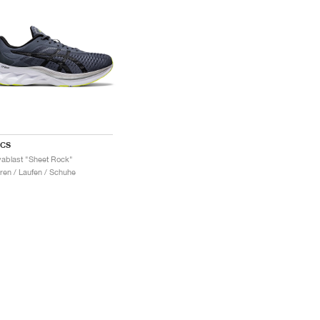
ICS
ablast "Sheet Rock"
ren / Laufen / Schuhe