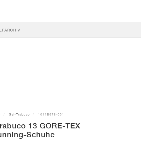
LF
ARCHIV
S
Gel-Trabuco
1011B978-001
Trabuco 13 GORE-TEX
running-Schuhe