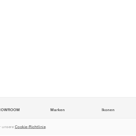
HOWROOM
Marken
Ikonen
Nike
Air Force 1
 unsere
Cookie-Richtlinie
.
Jordan
Jordan 1