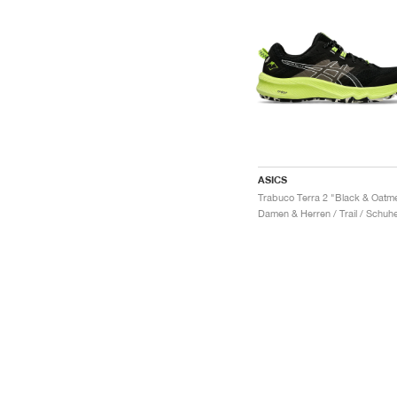
ASICS
Trabuco Terra 2 "Black & Oatme
Damen & Herren / Trail / Schuh