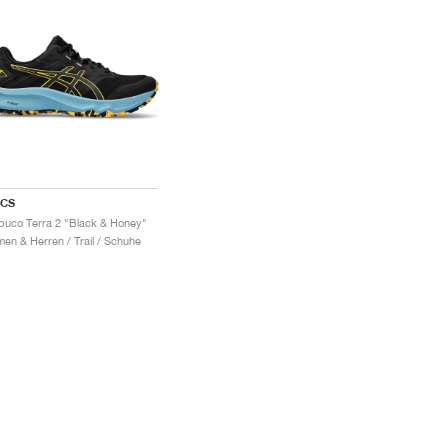
ICS
buco Terra 2 "Black & Honey"
en & Herren / Trail / Schuhe