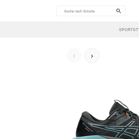
search-
btn
SPORTST