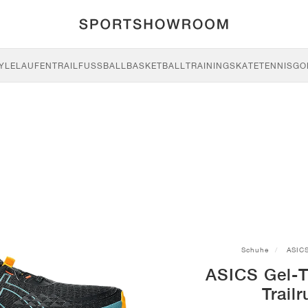
YLE
LAUFEN
TRAIL
FUSSBALL
BASKETBALL
TRAINING
SKATE
TENNIS
GO
Schuhe
ASIC
ASICS Gel-
Trail