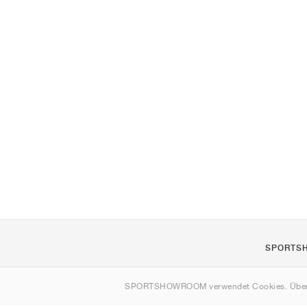
SPORTS
Über uns
SPORTSHOWROOM verwendet Cookies. Über
Kontakt