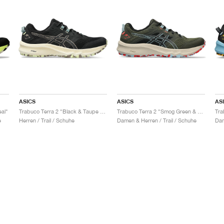
ASICS
ASICS
AS
al"
Trabuco Terra 2 "Black & Taupe Grey"
Trabuco Terra 2 "Smog Green & Smoke Blue"
Tra
e
Herren / Trail / Schuhe
Damen & Herren / Trail / Schuhe
Dam