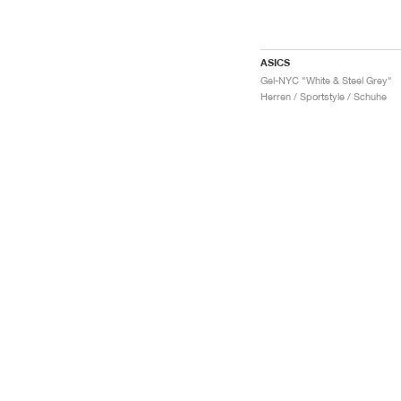
ASICS
Gel-NYC "White & Steel Grey"
Herren / Sportstyle / Schuhe