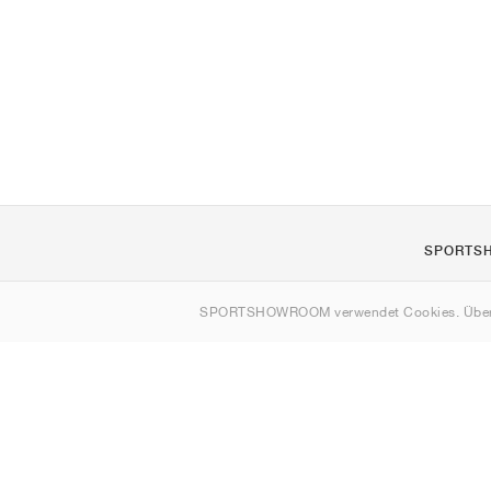
SPORTS
Über uns
SPORTSHOWROOM verwendet Cookies. Über
Kontakt
Sitemap