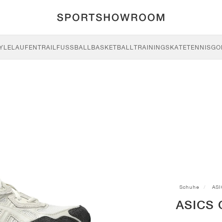
YLE
LAUFEN
TRAIL
FUSSBALL
BASKETBALL
TRAINING
SKATE
TENNIS
GO
Schuhe
ASI
ASICS 