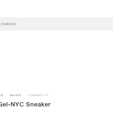
LF
ARCHIV
CS
Gel-NYC
1203A383-111
Gel-NYC Sneaker