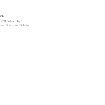
ICS
-NYC "White & Ivy"
ren / Sportstyle / Schuhe