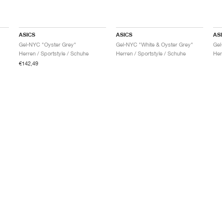
ASICS
ASICS
AS
Gel-NYC "Oyster Grey"
Gel-NYC "White & Oyster Grey"
Gel
Herren / Sportstyle / Schuhe
Herren / Sportstyle / Schuhe
Her
€142,49