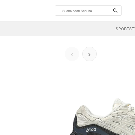
search-
btn
SPORTST