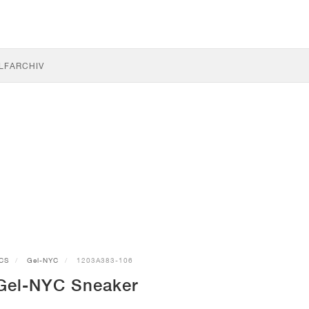
LF
ARCHIV
CS
Gel-NYC
1203A383-106
Gel-NYC Sneaker