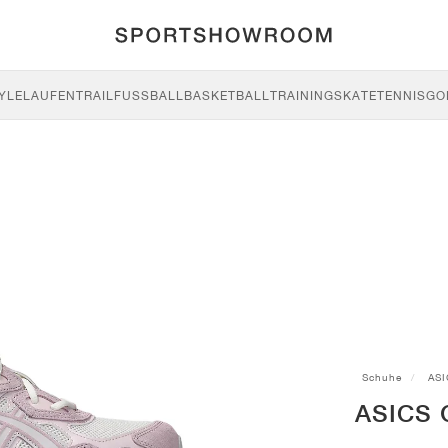
YLE
LAUFEN
TRAIL
FUSSBALL
BASKETBALL
TRAINING
SKATE
TENNIS
GO
Schuhe
ASI
ASICS 