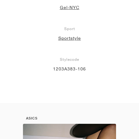
Gel-NYC
Sport
Sportstyle
Stylecode
1203A383-106
ASICS