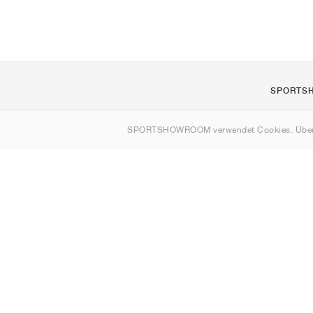
SPORTS
Über uns
SPORTSHOWROOM verwendet Cookies. Über
Kontakt
Sitemap