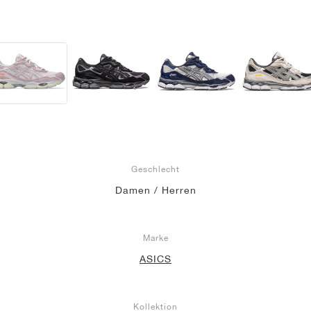
Geschlecht
Damen / Herren
Marke
ASICS
Kollektion