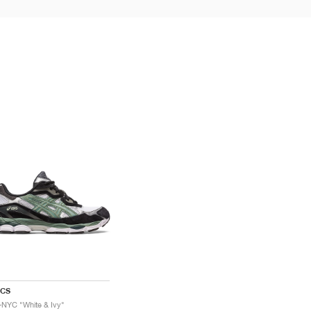
ICS
-NYC "White & Ivy"