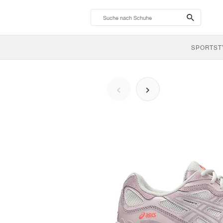
search-
btn
SPORTST