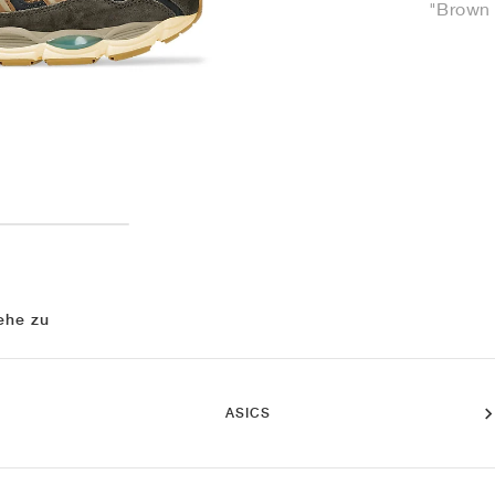
"Brown 
ehe zu
ASICS