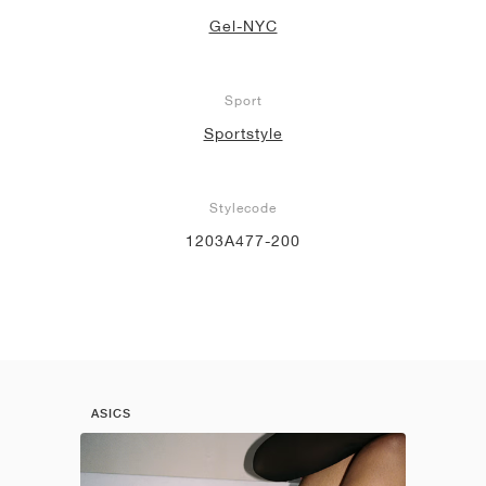
Gel-NYC
Sport
Sportstyle
Stylecode
1203A477-200
ASICS