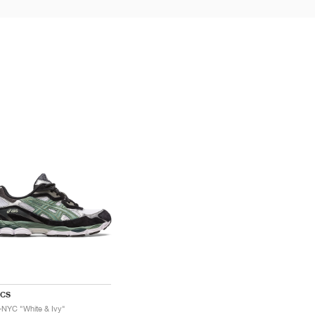
ICS
-NYC "White & Ivy"