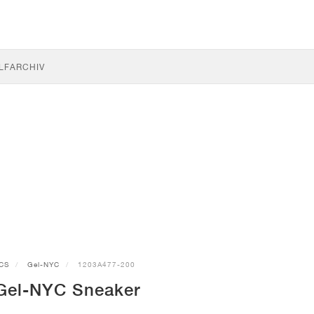
LF
ARCHIV
CS
Gel-NYC
1203A477-200
Gel-NYC Sneaker