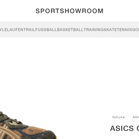
YLE
LAUFEN
TRAIL
FUSSBALL
BASKETBALL
TRAINING
SKATE
TENNIS
GO
Schuhe
ASI
ASICS 