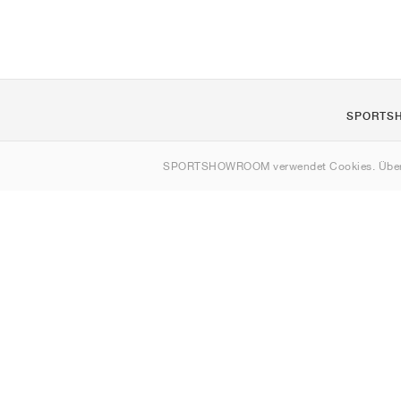
SPORTS
Über uns
SPORTSHOWROOM verwendet Cookies. Über
Kontakt
Sitemap