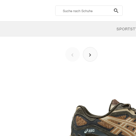
search-
btn
SPORTST