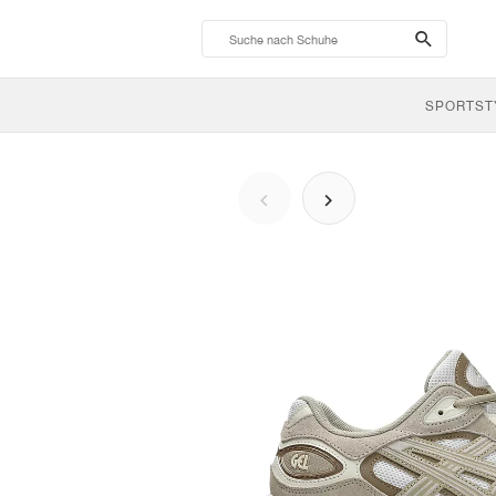
search-
btn
SPORTST