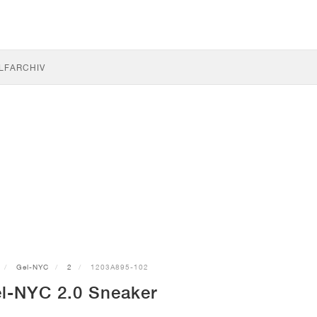
LF
ARCHIV
Gel-NYC
2
1203A895-102
l-NYC 2.0 Sneaker