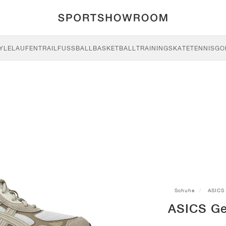
YLE
LAUFEN
TRAIL
FUSSBALL
BASKETBALL
TRAINING
SKATE
TENNIS
GO
Schuhe
ASICS
ASICS Ge