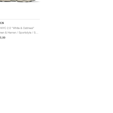
ICS
-NYC 2.0 "White & Oatmeal"
Damen & Herren / Sportstyle / Schuhe
5,99