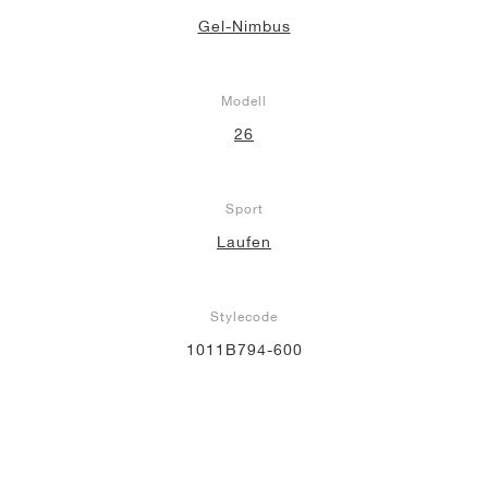
Gel-Nimbus
Modell
26
Sport
Laufen
Stylecode
1011B794-600