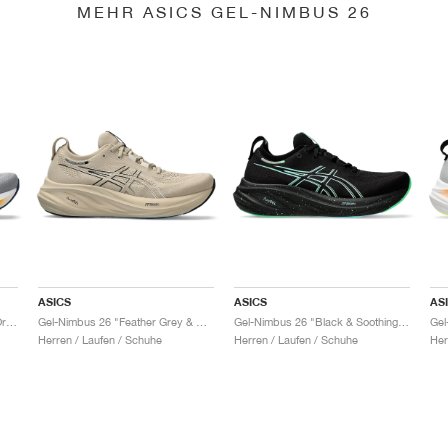
MEHR ASICS GEL-NIMBUS 26
ASICS
ASICS
AS
Gel-Nimbus 26 "Sheet Rock & Orange"
Gel-Nimbus 26 "Feather Grey & Black"
Gel-Nimbus 26 "Black & Soothing Sea"
Herren / Laufen / Schuhe
Herren / Laufen / Schuhe
Her