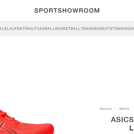
YLE
LAUFEN
TRAIL
FUSSBALL
BASKETBALL
TRAINING
SKATE
TENNIS
GO
Schuhe
ASICS
ASICS
L