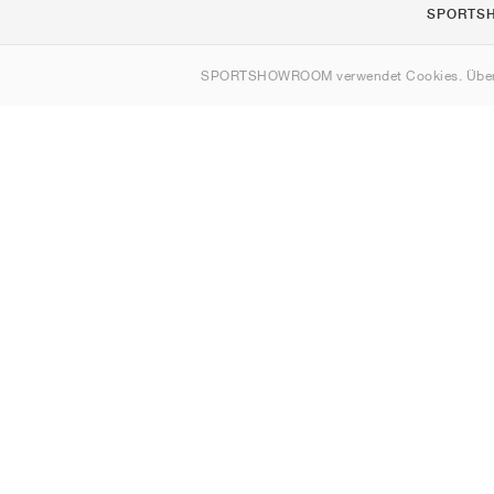
SPORTS
Über uns
SPORTSHOWROOM verwendet Cookies. Über
Kontakt
Sitemap