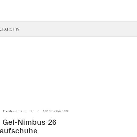
LF
ARCHIV
Gel-Nimbus
26
1011B794-600
 Gel-Nimbus 26
aufschuhe