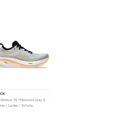
ICS
Gel-Nimbus 26 "Piedmont Grey & Safety Yellow"
ren / Laufen / Schuhe