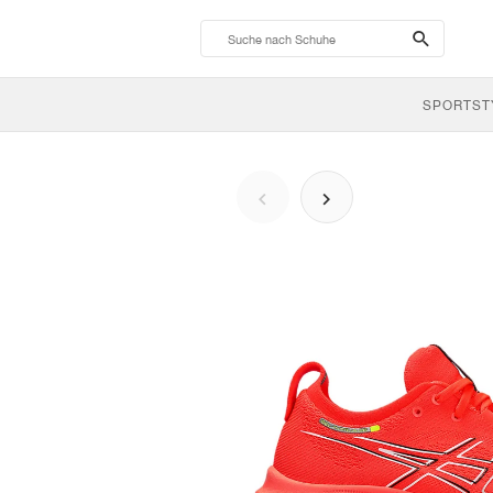
search-
btn
SPORTST