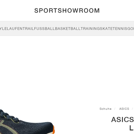
YLE
LAUFEN
TRAIL
FUSSBALL
BASKETBALL
TRAINING
SKATE
TENNIS
GO
Schuhe
ASICS
ASICS
L