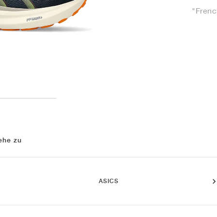
"Frenc
ehe zu
ASICS