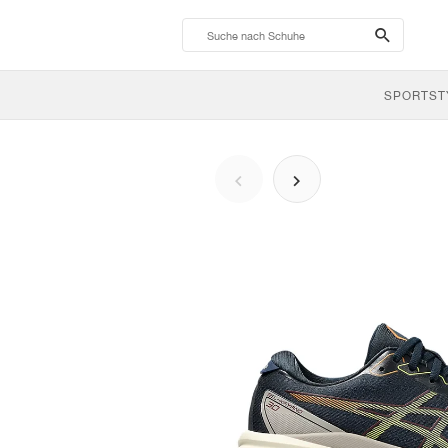
search-
btn
SPORTST