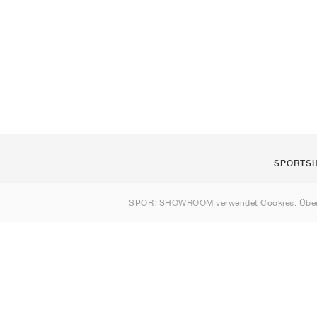
SPORTS
Über uns
SPORTSHOWROOM verwendet Cookies. Über
Kontakt
Sitemap