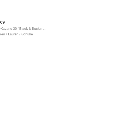
ICS
Gel-Kayano 30 "Black & Illusion Blue"
ren / Laufen / Schuhe