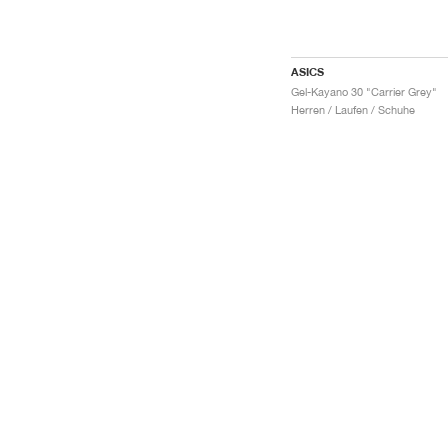
ASICS
Gel-Kayano 30 "Carrier Grey"
Herren / Laufen / Schuhe