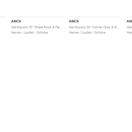
ASICS
ASICS
AS
Gel-Kayano 30 "Sheet Rock & Fellow Yellow"
Gel-Kayano 30 "Carrier Grey & Illuminate Mint"
Herren / Laufen / Schuhe
Herren / Laufen / Schuhe
Her