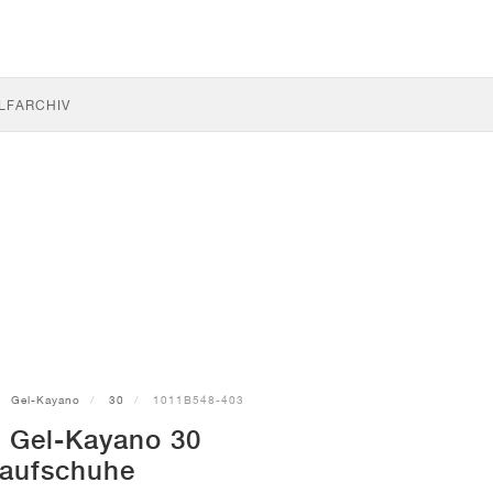
LF
ARCHIV
Gel-Kayano
30
1011B548-403
 Gel-Kayano 30
aufschuhe