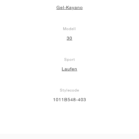
Gel-Kayano
Modell
30
Sport
Laufen
Stylecode
1011B548-403