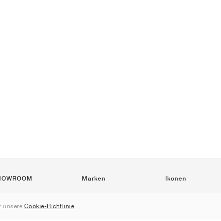
HOWROOM
Marken
Ikonen
Nike
Air Force 1
 unsere
Cookie-Richtlinie
.
Jordan
Jordan 1