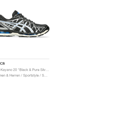
ICS
Gel-Kayano 20 "Black & Pure Silver"
Damen & Herren / Sportstyle / Schuhe