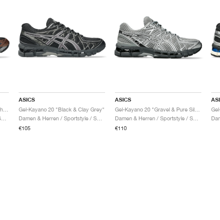
ASICS
ASICS
AS
Gel-Kayano 20 "Black & Reddish Brown"
Gel-Kayano 20 "Black & Clay Grey"
Gel-Kayano 20 "Gravel & Pure Silver"
Damen & Herren / Sportstyle / Schuhe
Damen & Herren / Sportstyle / Schuhe
Damen & Herren / Sportstyle / Schuhe
€105
€110