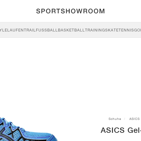
YLE
LAUFEN
TRAIL
FUSSBALL
BASKETBALL
TRAINING
SKATE
TENNIS
GO
Schuhe
ASICS
ASICS Gel