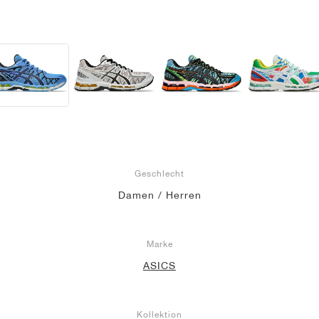
Geschlecht
Damen / Herren
Marke
ASICS
Kollektion