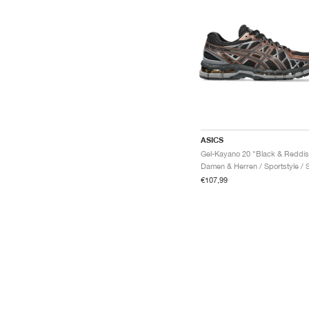
ASICS
€107,99