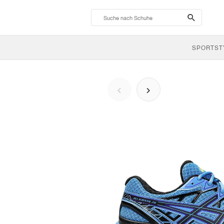
search-
btn
SPORTST