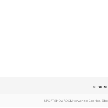
SPORTS
Über uns
SPORTSHOWROOM verwendet Cookies. Über
Kontakt