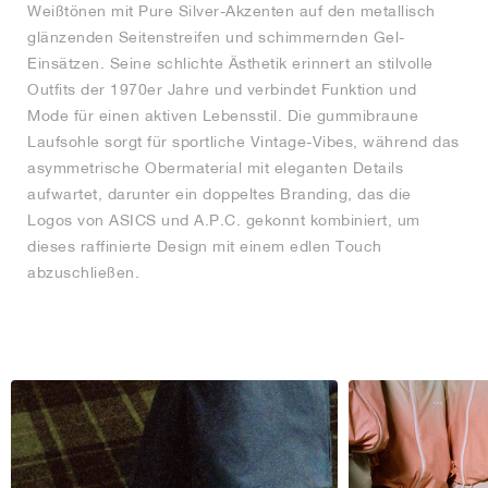
Weißtönen mit Pure Silver-Akzenten auf den metallisch
glänzenden Seitenstreifen und schimmernden Gel-
Einsätzen. Seine schlichte Ästhetik erinnert an stilvolle
Outfits der 1970er Jahre und verbindet Funktion und
Mode für einen aktiven Lebensstil. Die gummibraune
Laufsohle sorgt für sportliche Vintage-Vibes, während das
asymmetrische Obermaterial mit eleganten Details
aufwartet, darunter ein doppeltes Branding, das die
Logos von ASICS und A.P.C. gekonnt kombiniert, um
dieses raffinierte Design mit einem edlen Touch
abzuschließen.