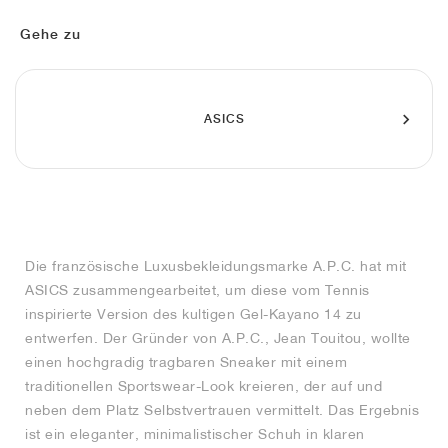
FIELD GENERAL
CRAZE
ADIRACER
MULE
471
GEL-CUMULUS 16
G.T. CUT
FORCE 58
TEKKIRA CUP
508
JORDAN
Gehe zu
KILLSHOT 2
MOTO 2K
ITALIA
LEGACY 312
ALLERDALE
G.T. FUTURE
PS8
ALOHA SUPER
600
TOTAL 90
PHENOMENA
FORUM
JUMPMAN JACK
2000
VERTEBRAE
808
ASICS
AVA ROVER
1000
HAMBURG
204L
AIR MAX 95
933
MIND
860V2
Die französische Luxusbekleidungsmarke A.P.C. hat mit
AIR RIFT
ASICS zusammengearbeitet, um diese vom Tennis
inspirierte Version des kultigen Gel-Kayano 14 zu
entwerfen. Der Gründer von A.P.C., Jean Touitou, wollte
einen hochgradig tragbaren Sneaker mit einem
traditionellen Sportswear-Look kreieren, der auf und
neben dem Platz Selbstvertrauen vermittelt. Das Ergebnis
ist ein eleganter, minimalistischer Schuh in klaren