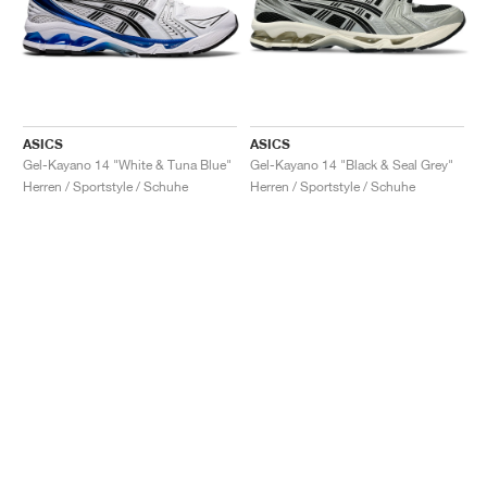
ASICS
ASICS
Gel-Kayano 14 "White & Tuna Blue"
Gel-Kayano 14 "Black & Seal Grey"
Herren / Sportstyle / Schuhe
Herren / Sportstyle / Schuhe