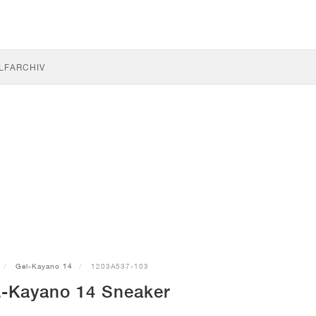
LF
ARCHIV
Gel-Kayano 14
1203A537-103
-Kayano 14 Sneaker