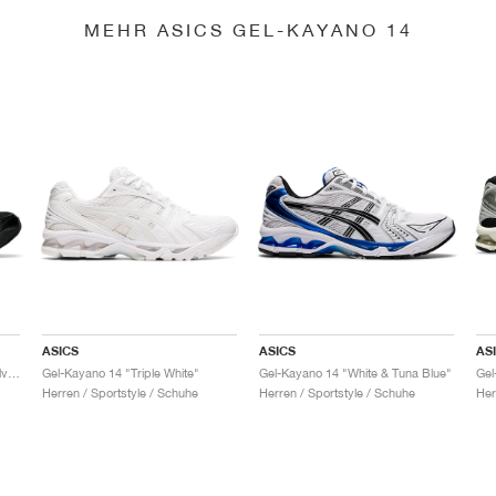
MEHR ASICS GEL-KAYANO 14
ASICS
ASICS
AS
Gel-Kayano 14 "Black & Pure Silver"
Gel-Kayano 14 "Triple White"
Gel-Kayano 14 "White & Tuna Blue"
Gel
Herren / Sportstyle / Schuhe
Herren / Sportstyle / Schuhe
Her