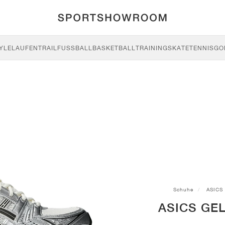
YLE
LAUFEN
TRAIL
FUSSBALL
BASKETBALL
TRAINING
SKATE
TENNIS
GO
Schuhe
ASICS
ASICS GEL