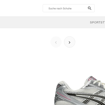
search-
btn
SPORTST