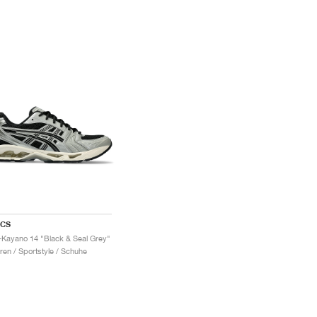
ICS
-Kayano 14 "Black & Seal Grey"
ren / Sportstyle / Schuhe