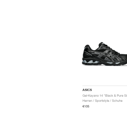
ASICS
Herren / Sportstyle / Schuhe
€105